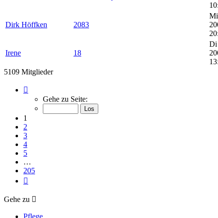
10
Mi
Dirk Höffken
2083
20
20
Di
Irene
18
20
13
5109 Mitglieder
Seite
1
Gehe zu Seite:
von
205
1
2
3
4
5
…
205
Nächste
Gehe zu
Pflege