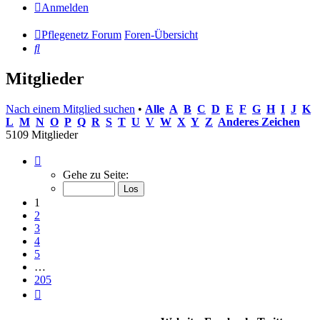
Anmelden
Pflegenetz Forum
Foren-Übersicht
Suche
Mitglieder
Nach einem Mitglied suchen
•
Alle
A
B
C
D
E
F
G
H
I
J
K
L
M
N
O
P
Q
R
S
T
U
V
W
X
Y
Z
Anderes Zeichen
5109 Mitglieder
Seite
1
Gehe zu Seite:
von
205
1
2
3
4
5
…
205
Nächste