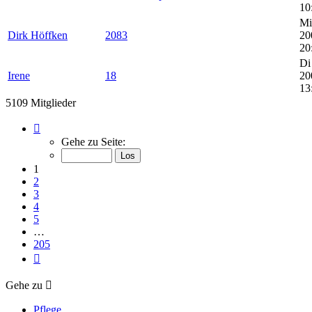
10
Mi
Dirk Höffken
2083
20
20
Di
Irene
18
20
13
5109 Mitglieder
Seite
1
Gehe zu Seite:
von
205
1
2
3
4
5
…
205
Nächste
Gehe zu
Pflege