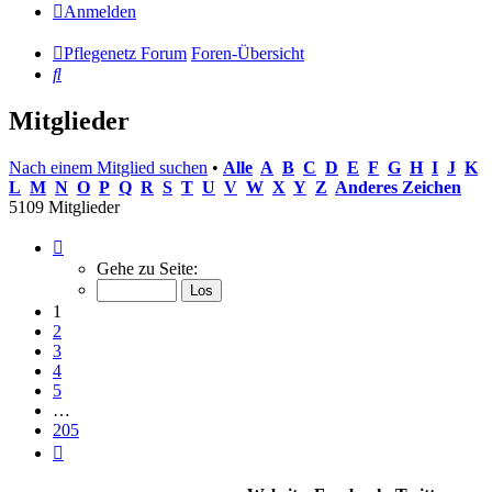
Anmelden
Pflegenetz Forum
Foren-Übersicht
Suche
Mitglieder
Nach einem Mitglied suchen
•
Alle
A
B
C
D
E
F
G
H
I
J
K
L
M
N
O
P
Q
R
S
T
U
V
W
X
Y
Z
Anderes Zeichen
5109 Mitglieder
Seite
1
Gehe zu Seite:
von
205
1
2
3
4
5
…
205
Nächste