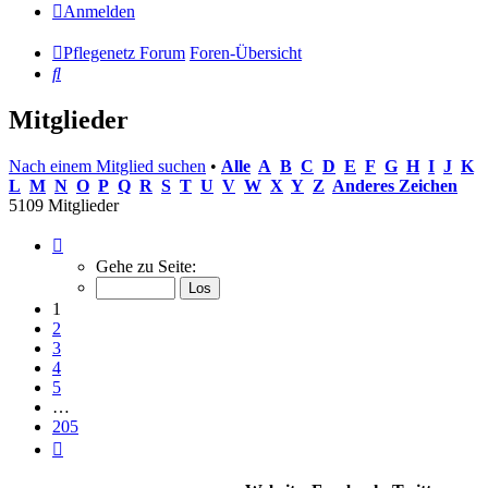
Anmelden
Pflegenetz Forum
Foren-Übersicht
Suche
Mitglieder
Nach einem Mitglied suchen
•
Alle
A
B
C
D
E
F
G
H
I
J
K
L
M
N
O
P
Q
R
S
T
U
V
W
X
Y
Z
Anderes Zeichen
5109 Mitglieder
Seite
1
Gehe zu Seite:
von
205
1
2
3
4
5
…
205
Nächste