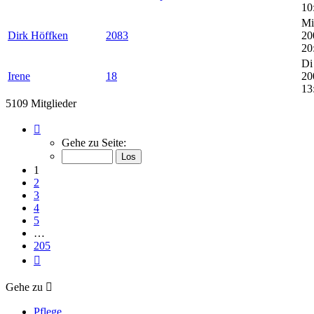
10
Mi
Dirk Höffken
2083
20
20
Di
Irene
18
20
13
5109 Mitglieder
Seite
1
Gehe zu Seite:
von
205
1
2
3
4
5
…
205
Nächste
Gehe zu
Pflege