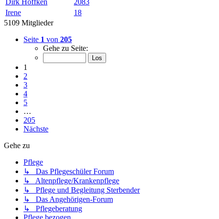
Dirk Höffken
2083
Irene
18
5109 Mitglieder
Seite
1
von
205
Gehe zu Seite:
1
2
3
4
5
…
205
Nächste
Gehe zu
Pflege
↳ Das Pflegeschüler Forum
↳ Altenpflege/Krankenpflege
↳ Pflege und Begleitung Sterbender
↳ Das Angehörigen-Forum
↳ Pflegeberatung
Pflege bezogen