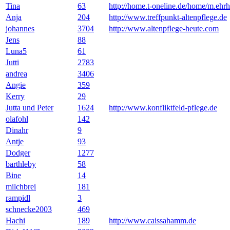
Tina
63
http://home.t-oneline.de/home/m.ehrh
Anja
204
http://www.treffpunkt-altenpflege.de
johannes
3704
http://www.altenpflege-heute.com
Jens
88
Luna5
61
Jutti
2783
andrea
3406
Angie
359
Kerry
29
Jutta und Peter
1624
http://www.konfliktfeld-pflege.de
olafohl
142
Dinahr
9
Antje
93
Dodger
1277
barthleby
58
Bine
14
milchbrei
181
rampidl
3
schnecke2003
469
Hachi
189
http://www.caissahamm.de