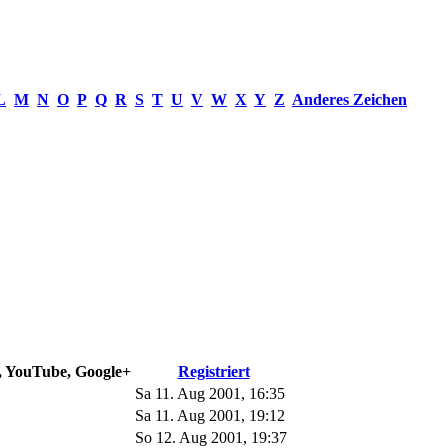
L
M
N
O
P
Q
R
S
T
U
V
W
X
Y
Z
Anderes Zeichen
e, YouTube, Google+
Registriert
Sa 11. Aug 2001, 16:35
Sa 11. Aug 2001, 19:12
So 12. Aug 2001, 19:37