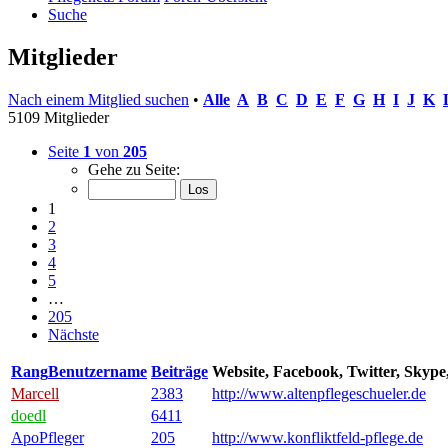
Suche
Mitglieder
Nach einem Mitglied suchen
•
Alle
A
B
C
D
E
F
G
H
I
J
K
5109 Mitglieder
Seite
1
von
205
Gehe zu Seite:
1
2
3
4
5
…
205
Nächste
Rang
Benutzername
Beiträge
Website, Facebook, Twitter, Skyp
Marcell
2383
http://www.altenpflegeschueler.de
doedl
6411
ApoPfleger
205
http://www.konfliktfeld-pflege.de