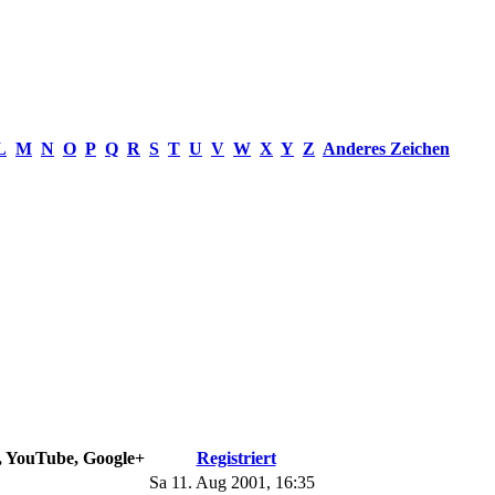
L
M
N
O
P
Q
R
S
T
U
V
W
X
Y
Z
Anderes Zeichen
e, YouTube, Google+
Registriert
Sa 11. Aug 2001, 16:35