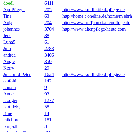
doedl
6411
ApoPfleger
205
http://www.konfliktfeld-pflege.de
Tina
63
http://home.t-oneline.de/home/m.ehrh
Anja
204
http://www.treffpunkt-altenpflege.de
johannes
3704
http://www.altenpflege-heute.com
Jens
88
Luna5
61
Jutti
2783
andrea
3406
Angie
359
Kerry
29
Jutta und Peter
1624
http://www.konfliktfeld-pflege.de
olafohl
142
Dinahr
9
Antje
93
Dodger
1277
barthleby
58
Bine
14
milchbrei
181
rampidl
3