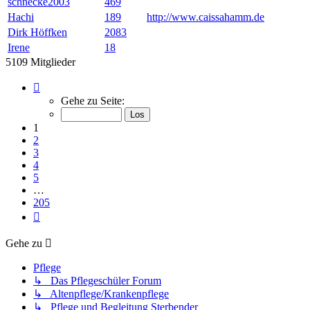
schnecke2003
469
Hachi
189
http://www.caissahamm.de
Dirk Höffken
2083
Irene
18
5109 Mitglieder
Seite
1
Gehe zu Seite:
von
205
1
2
3
4
5
…
205
Nächste
Gehe zu
Pflege
↳ Das Pflegeschüler Forum
↳ Altenpflege/Krankenpflege
↳ Pflege und Begleitung Sterbender