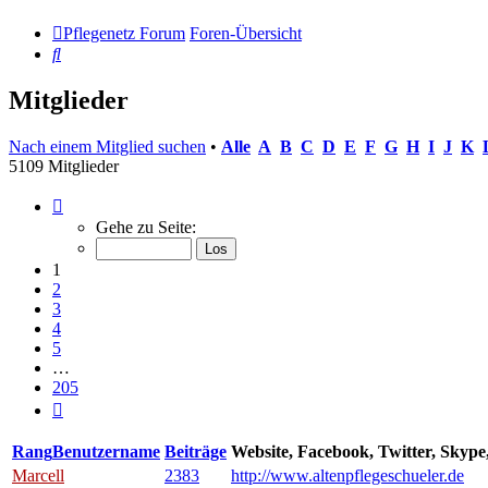
Pflegenetz Forum
Foren-Übersicht
Suche
Mitglieder
Nach einem Mitglied suchen
•
Alle
A
B
C
D
E
F
G
H
I
J
K
5109 Mitglieder
Seite
1
Gehe zu Seite:
von
205
1
2
3
4
5
…
205
Nächste
Rang
Benutzername
Beiträge
Website, Facebook, Twitter, Skyp
Marcell
2383
http://www.altenpflegeschueler.de