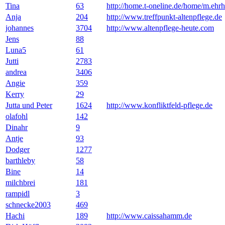
Tina
63
http://home.t-oneline.de/home/m.ehrh
Anja
204
http://www.treffpunkt-altenpflege.de
johannes
3704
http://www.altenpflege-heute.com
Jens
88
Luna5
61
Jutti
2783
andrea
3406
Angie
359
Kerry
29
Jutta und Peter
1624
http://www.konfliktfeld-pflege.de
olafohl
142
Dinahr
9
Antje
93
Dodger
1277
barthleby
58
Bine
14
milchbrei
181
rampidl
3
schnecke2003
469
Hachi
189
http://www.caissahamm.de