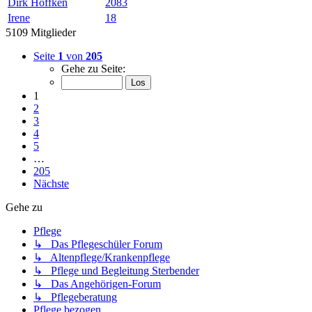
Dirk Höffken
2083
Irene
18
5109 Mitglieder
Seite
1
von
205
Gehe zu Seite:
1
2
3
4
5
…
205
Nächste
Gehe zu
Pflege
↳ Das Pflegeschüler Forum
↳ Altenpflege/Krankenpflege
↳ Pflege und Begleitung Sterbender
↳ Das Angehörigen-Forum
↳ Pflegeberatung
Pflege bezogen