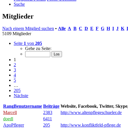
Suche
Mitglieder
Nach einem Mitglied suchen
•
Alle
A
B
C
D
E
F
G
H
I
J
K
5109 Mitglieder
Seite
1
von
205
Gehe zu Seite:
1
2
3
4
5
…
205
Nächste
Rang
Benutzername
Beiträge
Website, Facebook, Twitter, Skyp
Marcell
2383
http://www.altenpflegeschueler.de
doedl
6411
ApoPfleger
205
http://www.konfliktfeld-pflege.de