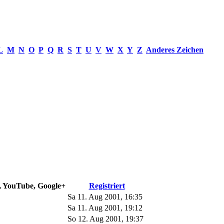
L
M
N
O
P
Q
R
S
T
U
V
W
X
Y
Z
Anderes Zeichen
e, YouTube, Google+
Registriert
Sa 11. Aug 2001, 16:35
Sa 11. Aug 2001, 19:12
So 12. Aug 2001, 19:37