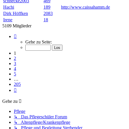
schnecke2003
469
Hachi
189
http://www.caissahamm.de
Dirk Höffken
2083
Irene
18
5109 Mitglieder
Seite
1
Gehe zu Seite:
von
205
1
2
3
4
5
…
205
Nächste
Gehe zu
Pflege
↳ Das Pflegeschüler Forum
↳ Altenpflege/Krankenpflege
↳ Pflege und Begleitung Sterbender