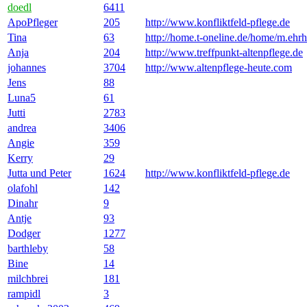
doedl
6411
ApoPfleger
205
http://www.konfliktfeld-pflege.de
Tina
63
http://home.t-oneline.de/home/m.ehrh
Anja
204
http://www.treffpunkt-altenpflege.de
johannes
3704
http://www.altenpflege-heute.com
Jens
88
Luna5
61
Jutti
2783
andrea
3406
Angie
359
Kerry
29
Jutta und Peter
1624
http://www.konfliktfeld-pflege.de
olafohl
142
Dinahr
9
Antje
93
Dodger
1277
barthleby
58
Bine
14
milchbrei
181
rampidl
3