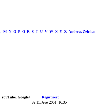
L
M
N
O
P
Q
R
S
T
U
V
W
X
Y
Z
Anderes Zeichen
e, YouTube, Google+
Registriert
Sa 11. Aug 2001, 16:35