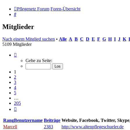
Pflegenetz Forum
Foren-Übersicht
Suche
Mitglieder
Nach einem Mitglied suchen
•
Alle
A
B
C
D
E
F
G
H
I
J
K
5109 Mitglieder
Seite
1
Gehe zu Seite:
von
205
1
2
3
4
5
…
205
Nächste
Rang
Benutzername
Beiträge
Website, Facebook, Twitter, Skyp
Marcell
2383
http://www.altenpflegeschueler.de