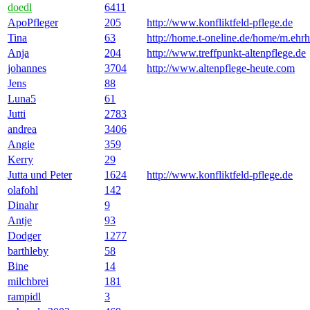
doedl
6411
ApoPfleger
205
http://www.konfliktfeld-pflege.de
Tina
63
http://home.t-oneline.de/home/m.ehrh
Anja
204
http://www.treffpunkt-altenpflege.de
johannes
3704
http://www.altenpflege-heute.com
Jens
88
Luna5
61
Jutti
2783
andrea
3406
Angie
359
Kerry
29
Jutta und Peter
1624
http://www.konfliktfeld-pflege.de
olafohl
142
Dinahr
9
Antje
93
Dodger
1277
barthleby
58
Bine
14
milchbrei
181
rampidl
3