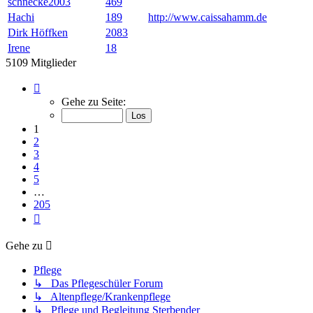
schnecke2003
469
Hachi
189
http://www.caissahamm.de
Dirk Höffken
2083
Irene
18
5109 Mitglieder
Seite
1
Gehe zu Seite:
von
205
1
2
3
4
5
…
205
Nächste
Gehe zu
Pflege
↳ Das Pflegeschüler Forum
↳ Altenpflege/Krankenpflege
↳ Pflege und Begleitung Sterbender