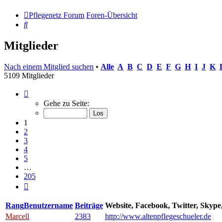
Pflegenetz Forum
Foren-Übersicht
Suche
Mitglieder
Nach einem Mitglied suchen
•
Alle
A
B
C
D
E
F
G
H
I
J
K
5109 Mitglieder
Seite
1
Gehe zu Seite:
von
205
1
2
3
4
5
…
205
Nächste
Rang
Benutzername
Beiträge
Website, Facebook, Twitter, Skyp
Marcell
2383
http://www.altenpflegeschueler.de