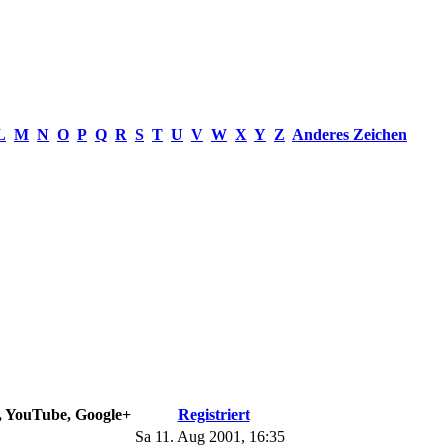
L
M
N
O
P
Q
R
S
T
U
V
W
X
Y
Z
Anderes Zeichen
e, YouTube, Google+
Registriert
Sa 11. Aug 2001, 16:35