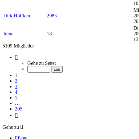
10
Mi
Dirk Höffken
2083
20
20
Di
Irene
18
20
13
5109 Mitglieder
Seite
1
Gehe zu Seite:
von
205
1
2
3
4
5
…
205
Nächste
Gehe zu
Pflege