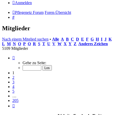
Anmelden
Pflegenetz Forum
Foren-Übersicht
Suche
Mitglieder
Nach einem Mitglied suchen
•
Alle
A
B
C
D
E
F
G
H
I
J
K
L
M
N
O
P
Q
R
S
T
U
V
W
X
Y
Z
Anderes Zeichen
5109 Mitglieder
Seite
1
Gehe zu Seite:
von
205
1
2
3
4
5
…
205
Nächste