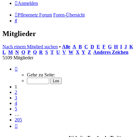
Anmelden
Pflegenetz Forum
Foren-Übersicht
Suche
Mitglieder
Nach einem Mitglied suchen
•
Alle
A
B
C
D
E
F
G
H
I
J
K
L
M
N
O
P
Q
R
S
T
U
V
W
X
Y
Z
Anderes Zeichen
5109 Mitglieder
Seite
1
Gehe zu Seite:
von
205
1
2
3
4
5
…
205
Nächste