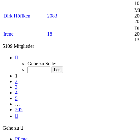
10
Mi
Dirk Höffken
2083
20
20
Di
Irene
18
20
13
5109 Mitglieder
Seite
1
Gehe zu Seite:
von
205
1
2
3
4
5
…
205
Nächste
Gehe zu
Pflege