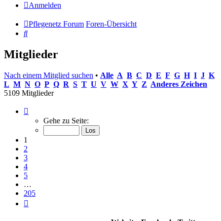
Anmelden
Pflegenetz Forum
Foren-Übersicht
Suche
Mitglieder
Nach einem Mitglied suchen
•
Alle
A
B
C
D
E
F
G
H
I
J
K
L
M
N
O
P
Q
R
S
T
U
V
W
X
Y
Z
Anderes Zeichen
5109 Mitglieder
Seite
1
Gehe zu Seite:
von
205
1
2
3
4
5
…
205
Nächste