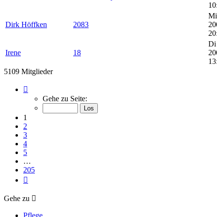
10
Mi
Dirk Höffken
2083
20
20
Di
Irene
18
20
13
5109 Mitglieder
Seite
1
Gehe zu Seite:
von
205
1
2
3
4
5
…
205
Nächste
Gehe zu
Pflege