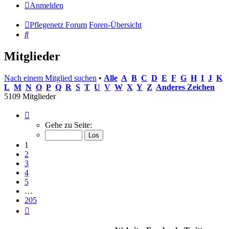
Anmelden
Pflegenetz Forum
Foren-Übersicht
Suche
Mitglieder
Nach einem Mitglied suchen
•
Alle
A
B
C
D
E
F
G
H
I
J
K
L
M
N
O
P
Q
R
S
T
U
V
W
X
Y
Z
Anderes Zeichen
5109 Mitglieder
Seite
1
Gehe zu Seite:
von
205
1
2
3
4
5
…
205
Nächste