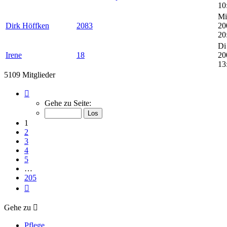
10
Mi
Dirk Höffken
2083
20
20
Di
Irene
18
20
13
5109 Mitglieder
Seite
1
Gehe zu Seite:
von
205
1
2
3
4
5
…
205
Nächste
Gehe zu
Pflege