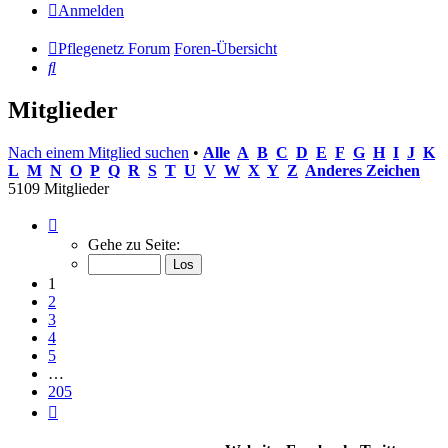
Anmelden
Pflegenetz Forum
Foren-Übersicht
Suche
Mitglieder
Nach einem Mitglied suchen
•
Alle
A
B
C
D
E
F
G
H
I
J
K
L
M
N
O
P
Q
R
S
T
U
V
W
X
Y
Z
Anderes Zeichen
5109 Mitglieder
Seite
1
Gehe zu Seite:
von
205
1
2
3
4
5
…
205
Nächste