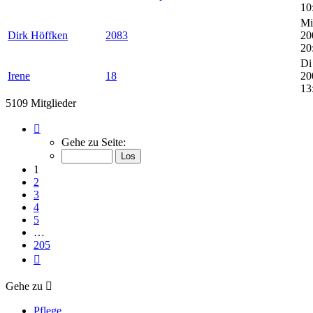
10
Mi
Dirk Höffken
2083
20
20
Di
Irene
18
20
13
5109 Mitglieder
Seite
1
Gehe zu Seite:
von
205
1
2
3
4
5
…
205
Nächste
Gehe zu
Pflege