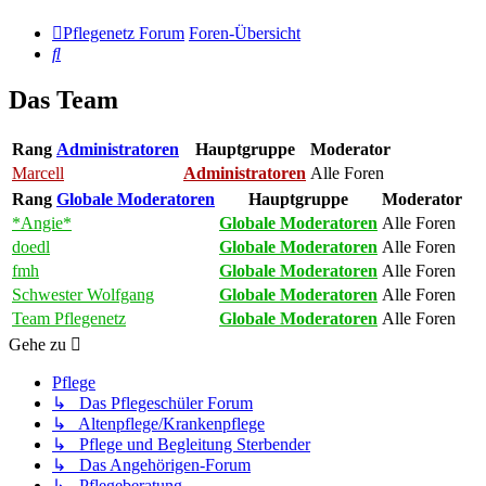
Pflegenetz Forum
Foren-Übersicht
Suche
Das Team
Rang
Administratoren
Hauptgruppe
Moderator
Marcell
Administratoren
Alle Foren
Rang
Globale Moderatoren
Hauptgruppe
Moderator
*Angie*
Globale Moderatoren
Alle Foren
doedl
Globale Moderatoren
Alle Foren
fmh
Globale Moderatoren
Alle Foren
Schwester Wolfgang
Globale Moderatoren
Alle Foren
Team Pflegenetz
Globale Moderatoren
Alle Foren
Gehe zu
Pflege
↳ Das Pflegeschüler Forum
↳ Altenpflege/Krankenpflege
↳ Pflege und Begleitung Sterbender
↳ Das Angehörigen-Forum
↳ Pflegeberatung