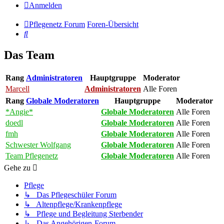
Anmelden
Pflegenetz Forum
Foren-Übersicht
Suche
Das Team
Rang
Administratoren
Hauptgruppe
Moderator
Marcell
Administratoren
Alle Foren
Rang
Globale Moderatoren
Hauptgruppe
Moderator
*Angie*
Globale Moderatoren
Alle Foren
doedl
Globale Moderatoren
Alle Foren
fmh
Globale Moderatoren
Alle Foren
Schwester Wolfgang
Globale Moderatoren
Alle Foren
Team Pflegenetz
Globale Moderatoren
Alle Foren
Gehe zu
Pflege
↳ Das Pflegeschüler Forum
↳ Altenpflege/Krankenpflege
↳ Pflege und Begleitung Sterbender
↳ Das Angehörigen-Forum