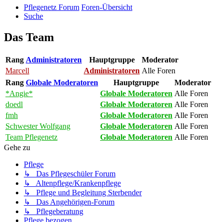
Pflegenetz Forum
Foren-Übersicht
Suche
Das Team
Rang
Administratoren
Hauptgruppe
Moderator
Marcell
Administratoren
Alle Foren
Rang
Globale Moderatoren
Hauptgruppe
Moderator
*Angie*
Globale Moderatoren
Alle Foren
doedl
Globale Moderatoren
Alle Foren
fmh
Globale Moderatoren
Alle Foren
Schwester Wolfgang
Globale Moderatoren
Alle Foren
Team Pflegenetz
Globale Moderatoren
Alle Foren
Gehe zu
Pflege
↳ Das Pflegeschüler Forum
↳ Altenpflege/Krankenpflege
↳ Pflege und Begleitung Sterbender
↳ Das Angehörigen-Forum
↳ Pflegeberatung
Pflege bezogen