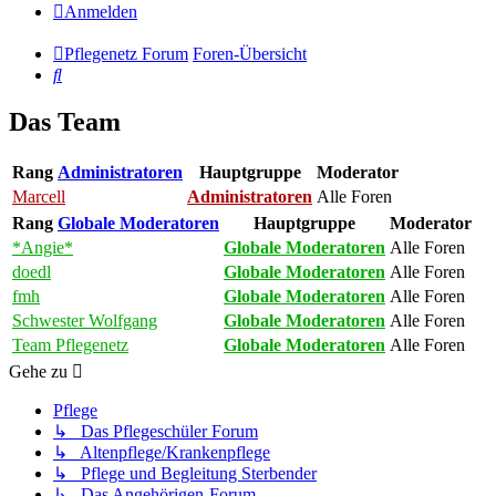
Anmelden
Pflegenetz Forum
Foren-Übersicht
Suche
Das Team
Rang
Administratoren
Hauptgruppe
Moderator
Marcell
Administratoren
Alle Foren
Rang
Globale Moderatoren
Hauptgruppe
Moderator
*Angie*
Globale Moderatoren
Alle Foren
doedl
Globale Moderatoren
Alle Foren
fmh
Globale Moderatoren
Alle Foren
Schwester Wolfgang
Globale Moderatoren
Alle Foren
Team Pflegenetz
Globale Moderatoren
Alle Foren
Gehe zu
Pflege
↳ Das Pflegeschüler Forum
↳ Altenpflege/Krankenpflege
↳ Pflege und Begleitung Sterbender
↳ Das Angehörigen-Forum