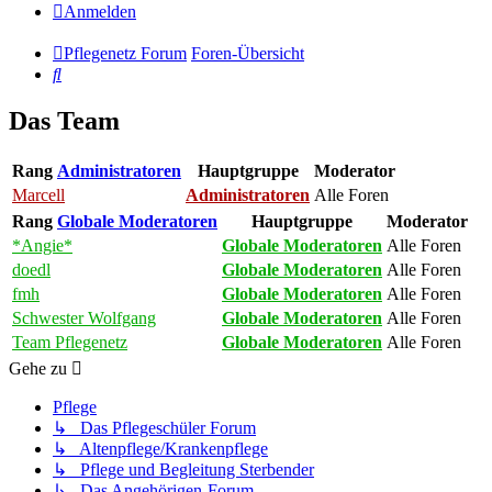
Anmelden
Pflegenetz Forum
Foren-Übersicht
Suche
Das Team
Rang
Administratoren
Hauptgruppe
Moderator
Marcell
Administratoren
Alle Foren
Rang
Globale Moderatoren
Hauptgruppe
Moderator
*Angie*
Globale Moderatoren
Alle Foren
doedl
Globale Moderatoren
Alle Foren
fmh
Globale Moderatoren
Alle Foren
Schwester Wolfgang
Globale Moderatoren
Alle Foren
Team Pflegenetz
Globale Moderatoren
Alle Foren
Gehe zu
Pflege
↳ Das Pflegeschüler Forum
↳ Altenpflege/Krankenpflege
↳ Pflege und Begleitung Sterbender
↳ Das Angehörigen-Forum