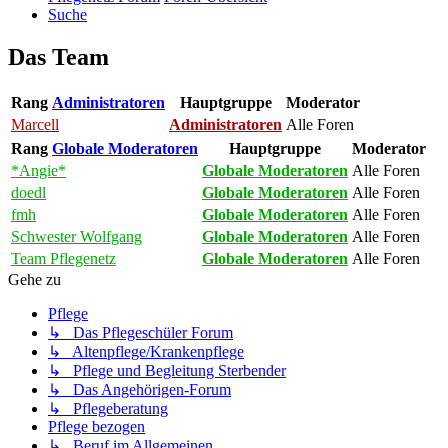
Suche
Das Team
Rang
Administratoren
Hauptgruppe
Moderator
Marcell
Administratoren
Alle Foren
Rang
Globale Moderatoren
Hauptgruppe
Moderator
*Angie*
Globale Moderatoren
Alle Foren
doedl
Globale Moderatoren
Alle Foren
fmh
Globale Moderatoren
Alle Foren
Schwester Wolfgang
Globale Moderatoren
Alle Foren
Team Pflegenetz
Globale Moderatoren
Alle Foren
Gehe zu
Pflege
↳ Das Pflegeschüler Forum
↳ Altenpflege/Krankenpflege
↳ Pflege und Begleitung Sterbender
↳ Das Angehörigen-Forum
↳ Pflegeberatung
Pflege bezogen
↳ Beruf im Allgemeinen