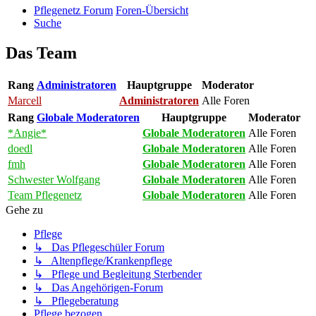
Pflegenetz Forum
Foren-Übersicht
Suche
Das Team
Rang
Administratoren
Hauptgruppe
Moderator
Marcell
Administratoren
Alle Foren
Rang
Globale Moderatoren
Hauptgruppe
Moderator
*Angie*
Globale Moderatoren
Alle Foren
doedl
Globale Moderatoren
Alle Foren
fmh
Globale Moderatoren
Alle Foren
Schwester Wolfgang
Globale Moderatoren
Alle Foren
Team Pflegenetz
Globale Moderatoren
Alle Foren
Gehe zu
Pflege
↳ Das Pflegeschüler Forum
↳ Altenpflege/Krankenpflege
↳ Pflege und Begleitung Sterbender
↳ Das Angehörigen-Forum
↳ Pflegeberatung
Pflege bezogen