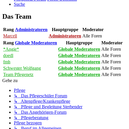
Suche
Das Team
Rang
Administratoren
Hauptgruppe
Moderator
Marcell
Administratoren
Alle Foren
Rang
Globale Moderatoren
Hauptgruppe
Moderator
*Angie*
Globale Moderatoren
Alle Foren
doedl
Globale Moderatoren
Alle Foren
fmh
Globale Moderatoren
Alle Foren
Schwester Wolfgang
Globale Moderatoren
Alle Foren
Team Pflegenetz
Globale Moderatoren
Alle Foren
Gehe zu
Pflege
↳ Das Pflegeschüler Forum
↳ Altenpflege/Krankenpflege
↳ Pflege und Begleitung Sterbender
↳ Das Angehörigen-Forum
↳ Pflegeberatung
Pflege bezogen
↳ Beruf im Allgemeinen