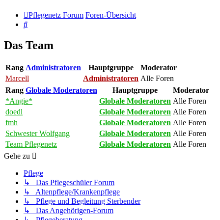
Pflegenetz Forum
Foren-Übersicht
Suche
Das Team
Rang
Administratoren
Hauptgruppe
Moderator
Marcell
Administratoren
Alle Foren
Rang
Globale Moderatoren
Hauptgruppe
Moderator
*Angie*
Globale Moderatoren
Alle Foren
doedl
Globale Moderatoren
Alle Foren
fmh
Globale Moderatoren
Alle Foren
Schwester Wolfgang
Globale Moderatoren
Alle Foren
Team Pflegenetz
Globale Moderatoren
Alle Foren
Gehe zu
Pflege
↳ Das Pflegeschüler Forum
↳ Altenpflege/Krankenpflege
↳ Pflege und Begleitung Sterbender
↳ Das Angehörigen-Forum
↳ Pflegeberatung