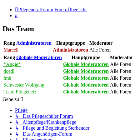
Pflegenetz Forum
Foren-Übersicht
Suche
Das Team
Rang
Administratoren
Hauptgruppe
Moderator
Marcell
Administratoren
Alle Foren
Rang
Globale Moderatoren
Hauptgruppe
Moderator
*Angie*
Globale Moderatoren
Alle Foren
doedl
Globale Moderatoren
Alle Foren
fmh
Globale Moderatoren
Alle Foren
Schwester Wolfgang
Globale Moderatoren
Alle Foren
Team Pflegenetz
Globale Moderatoren
Alle Foren
Gehe zu
Pflege
↳ Das Pflegeschüler Forum
↳ Altenpflege/Krankenpflege
↳ Pflege und Begleitung Sterbender
↳ Das Angehörigen-Forum
↳ Pflegeberatung