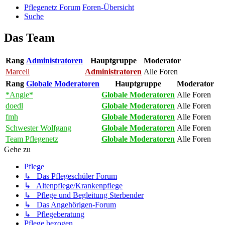
Pflegenetz Forum
Foren-Übersicht
Suche
Das Team
Rang
Administratoren
Hauptgruppe
Moderator
Marcell
Administratoren
Alle Foren
Rang
Globale Moderatoren
Hauptgruppe
Moderator
*Angie*
Globale Moderatoren
Alle Foren
doedl
Globale Moderatoren
Alle Foren
fmh
Globale Moderatoren
Alle Foren
Schwester Wolfgang
Globale Moderatoren
Alle Foren
Team Pflegenetz
Globale Moderatoren
Alle Foren
Gehe zu
Pflege
↳ Das Pflegeschüler Forum
↳ Altenpflege/Krankenpflege
↳ Pflege und Begleitung Sterbender
↳ Das Angehörigen-Forum
↳ Pflegeberatung
Pflege bezogen