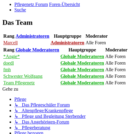
Pflegenetz Forum
Foren-Übersicht
Suche
Das Team
Rang
Administratoren
Hauptgruppe
Moderator
Marcell
Administratoren
Alle Foren
Rang
Globale Moderatoren
Hauptgruppe
Moderator
*Angie*
Globale Moderatoren
Alle Foren
doedl
Globale Moderatoren
Alle Foren
fmh
Globale Moderatoren
Alle Foren
Schwester Wolfgang
Globale Moderatoren
Alle Foren
Team Pflegenetz
Globale Moderatoren
Alle Foren
Gehe zu
Pflege
↳ Das Pflegeschüler Forum
↳ Altenpflege/Krankenpflege
↳ Pflege und Begleitung Sterbender
↳ Das Angehörigen-Forum
↳ Pflegeberatung
Pflege bezogen