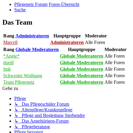
Pflegenetz Forum
Foren-Übersicht
Suche
Das Team
Rang
Administratoren
Hauptgruppe
Moderator
Marcell
Administratoren
Alle Foren
Rang
Globale Moderatoren
Hauptgruppe
Moderator
*Angie*
Globale Moderatoren
Alle Foren
doedl
Globale Moderatoren
Alle Foren
fmh
Globale Moderatoren
Alle Foren
Schwester Wolfgang
Globale Moderatoren
Alle Foren
Team Pflegenetz
Globale Moderatoren
Alle Foren
Gehe zu
Pflege
↳ Das Pflegeschüler Forum
↳ Altenpflege/Krankenpflege
↳ Pflege und Begleitung Sterbender
↳ Das Angehörigen-Forum
↳ Pflegeberatung
Pflege bezogen