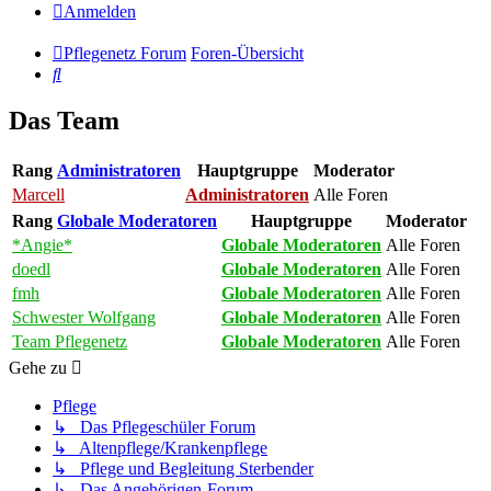
Anmelden
Pflegenetz Forum
Foren-Übersicht
Suche
Das Team
Rang
Administratoren
Hauptgruppe
Moderator
Marcell
Administratoren
Alle Foren
Rang
Globale Moderatoren
Hauptgruppe
Moderator
*Angie*
Globale Moderatoren
Alle Foren
doedl
Globale Moderatoren
Alle Foren
fmh
Globale Moderatoren
Alle Foren
Schwester Wolfgang
Globale Moderatoren
Alle Foren
Team Pflegenetz
Globale Moderatoren
Alle Foren
Gehe zu
Pflege
↳ Das Pflegeschüler Forum
↳ Altenpflege/Krankenpflege
↳ Pflege und Begleitung Sterbender
↳ Das Angehörigen-Forum