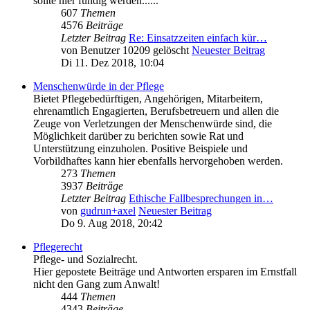
sollte hier fündig werden......
607
Themen
4576
Beiträge
Letzter Beitrag
Re: Einsatzzeiten einfach kür…
von
Benutzer 10209 gelöscht
Neuester Beitrag
Di 11. Dez 2018, 10:04
Menschenwürde in der Pflege
Bietet Pflegebedürftigen, Angehörigen, Mitarbeitern,
ehrenamtlich Engagierten, Berufsbetreuern und allen die
Zeuge von Verletzungen der Menschenwürde sind, die
Möglichkeit darüber zu berichten sowie Rat und
Unterstützung einzuholen. Positive Beispiele und
Vorbildhaftes kann hier ebenfalls hervorgehoben werden.
273
Themen
3937
Beiträge
Letzter Beitrag
Ethische Fallbesprechungen in…
von
gudrun+axel
Neuester Beitrag
Do 9. Aug 2018, 20:42
Pflegerecht
Pflege- und Sozialrecht.
Hier gepostete Beiträge und Antworten ersparen im Ernstfall
nicht den Gang zum Anwalt!
444
Themen
4343
Beiträge