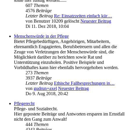
sollte hier fündig werden......
607
Themen
4576
Beiträge
Letzter Beitrag
Re: Einsatzzeiten einfach kür…
von
Benutzer 10209 gelöscht
Neuester Beitrag
Di 11. Dez 2018, 10:04
Menschenwürde in der Pflege
Bietet Pflegebedürftigen, Angehörigen, Mitarbeitern,
ehrenamtlich Engagierten, Berufsbetreuern und allen die
Zeuge von Verletzungen der Menschenwürde sind, die
Möglichkeit darüber zu berichten sowie Rat und
Unterstützung einzuholen. Positive Beispiele und
Vorbildhaftes kann hier ebenfalls hervorgehoben werden.
273
Themen
3937
Beiträge
Letzter Beitrag
Ethische Fallbesprechungen in…
von
gudrun+axel
Neuester Beitrag
Do 9. Aug 2018, 20:42
Pflegerecht
Pflege- und Sozialrecht.
Hier gepostete Beiträge und Antworten ersparen im Ernstfall
nicht den Gang zum Anwalt!
444
Themen
4343
Beiträge