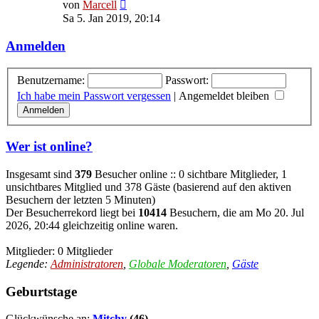
Neuester
von
Marcell
Beitrag
Sa 5. Jan 2019, 20:14
Anmelden
Benutzername:
Passwort:
Ich habe mein Passwort vergessen
|
Angemeldet bleiben
Wer ist online?
Insgesamt sind
379
Besucher online :: 0 sichtbare Mitglieder, 1
unsichtbares Mitglied und 378 Gäste (basierend auf den aktiven
Besuchern der letzten 5 Minuten)
Der Besucherrekord liegt bei
10414
Besuchern, die am Mo 20. Jul
2026, 20:44 gleichzeitig online waren.
Mitglieder: 0 Mitglieder
Legende:
Administratoren
,
Globale Moderatoren
,
Gäste
Geburtstage
Glückwünsche an:
Mitchy
(46)