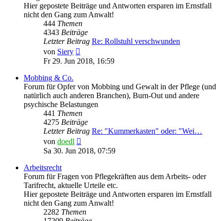
Hier gepostete Beiträge und Antworten ersparen im Ernstfall
nicht den Gang zum Anwalt!
444
Themen
4343
Beiträge
Letzter Beitrag
Re: Rollstuhl verschwunden
Neuester
von
Siery
Beitrag
Fr 29. Jun 2018, 16:59
Mobbing & Co.
Forum für Opfer von Mobbing und Gewalt in der Pflege (und
natürlich auch anderen Branchen), Burn-Out und andere
psychische Belastungen
441
Themen
4275
Beiträge
Letzter Beitrag
Re: "Kummerkasten" oder: "Wei…
Neuester
von
doedl
Beitrag
Sa 30. Jun 2018, 07:59
Arbeitsrecht
Forum für Fragen von Pflegekräften aus dem Arbeits- oder
Tarifrecht, aktuelle Urteile etc.
Hier gepostete Beiträge und Antworten ersparen im Ernstfall
nicht den Gang zum Anwalt!
2282
Themen
17209
Beiträge