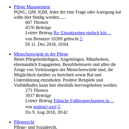
Pflege Management
PQSG, QM, IQM, Jeder der eine Frage oder Anregung hat
sollte hier fündig werden......
607
Themen
4576
Beiträge
Letzter Beitrag
Re: Einsatzzeiten einfach kür…
Neuester
von
Benutzer 10209 gelöscht
Beitrag
Di 11. Dez 2018, 10:04
Menschenwürde in der Pflege
Bietet Pflegebedürftigen, Angehörigen, Mitarbeitern,
ehrenamtlich Engagierten, Berufsbetreuern und allen die
Zeuge von Verletzungen der Menschenwürde sind, die
Möglichkeit darüber zu berichten sowie Rat und
Unterstützung einzuholen. Positive Beispiele und
Vorbildhaftes kann hier ebenfalls hervorgehoben werden.
273
Themen
3937
Beiträge
Letzter Beitrag
Ethische Fallbesprechungen in…
Neuester
von
gudrun+axel
Beitrag
Do 9. Aug 2018, 20:42
Pflegerecht
Pflege- und Sozialrecht.