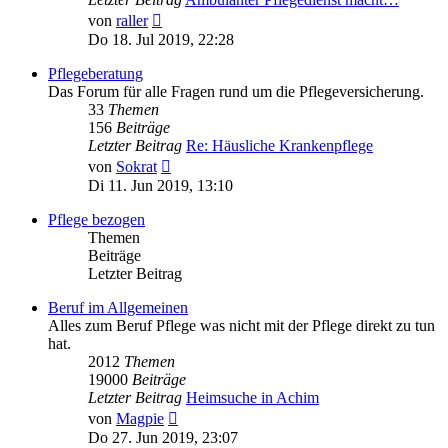
Neuester
von
raller
Beitrag
Do 18. Jul 2019, 22:28
Pflegeberatung
Das Forum für alle Fragen rund um die Pflegeversicherung.
33
Themen
156
Beiträge
Letzter Beitrag
Re: Häusliche Krankenpflege
Neuester
von
Sokrat
Beitrag
Di 11. Jun 2019, 13:10
Pflege bezogen
Themen
Beiträge
Letzter Beitrag
Beruf im Allgemeinen
Alles zum Beruf Pflege was nicht mit der Pflege direkt zu tun
hat.
2012
Themen
19000
Beiträge
Letzter Beitrag
Heimsuche in Achim
Neuester
von
Magpie
Beitrag
Do 27. Jun 2019, 23:07