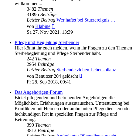
willkommen...
3482
Themen
31896
Beiträge
Letzter Beitrag
Wer haftet bei Sturzereignis …
Neuester
von
Klabine
Beitrag
Sa 27. Nov 2021, 13:39
Pflege und Begleitung Sterbender
Hier könnt ihr euch melden, wenn ihr Fragen zu den Themen
Sterbebegleitung und Pflege Sterbender habt.
242
Themen
2954
Beiträge
Letzter Beitrag
Sterbende ziehen Lebensbilanz
Neuester
von
Benutzer 204 gelöscht
Beitrag
Fr 28. Sep 2018, 00:41
Das Angehörigen-Forum
Bietet pflegenden und betreuenden Angehörigen die
Möglichkeit, Erfahrungen auszutauschen, Unterstützung bei
Konflikten mit Heimen oder ambulanten Pflegediensten oder
fachkundigen Rat in speziellen Fragen zur Pflege und
Betreuung.
390
Themen
3813
Beiträge
Letzter Beitrag
Ambulanter Pflegedienst macht…