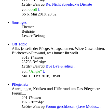
Letzter Beitrag
Re: Nicht abgedeckte Dienste
Neuester
von
doedl
Beitrag
So 6. Mai 2018, 20:52
Sonstiges
Themen
Beiträge
Letzter Beitrag
Off Topic
Alles jenseits der Pflege, Alltagsthemen, Witze Geschichten,
Bücherecke/Pinwand, was immer Ihr wollt...
3613
Themen
28798
Beiträge
Letzter Beitrag
Bye Bye & adieu ...
Neuester
von
*Angie*
Beitrag
Mo 31. Dez 2018, 18:48
Pflegenetz
Anregungen, Kritiken und Hilfe rund um Das Pflegenetz
Forum....
201
Themen
1925
Beiträge
Letzter Beitrag
Forum geschlossen (Lese Modus…