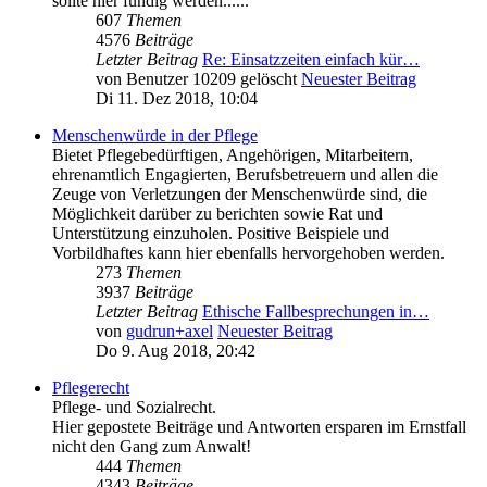
sollte hier fündig werden......
607
Themen
4576
Beiträge
Letzter Beitrag
Re: Einsatzzeiten einfach kür…
von
Benutzer 10209 gelöscht
Neuester Beitrag
Di 11. Dez 2018, 10:04
Menschenwürde in der Pflege
Bietet Pflegebedürftigen, Angehörigen, Mitarbeitern,
ehrenamtlich Engagierten, Berufsbetreuern und allen die
Zeuge von Verletzungen der Menschenwürde sind, die
Möglichkeit darüber zu berichten sowie Rat und
Unterstützung einzuholen. Positive Beispiele und
Vorbildhaftes kann hier ebenfalls hervorgehoben werden.
273
Themen
3937
Beiträge
Letzter Beitrag
Ethische Fallbesprechungen in…
von
gudrun+axel
Neuester Beitrag
Do 9. Aug 2018, 20:42
Pflegerecht
Pflege- und Sozialrecht.
Hier gepostete Beiträge und Antworten ersparen im Ernstfall
nicht den Gang zum Anwalt!
444
Themen
4343
Beiträge