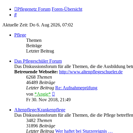
Pflegenetz Forum
Foren-Übersicht
Suche
Aktuelle Zeit: Do 6. Aug 2026, 07:02
Pflege
Themen
Beiträge
Letzter Beitrag
Das Pflegeschüler Forum
Das Diskussionsforum für alle Themen, die die Ausbildung betr
Betreuende Webseite:
http://www.altenpflegeschueler.de
6268
Themen
46489
Beiträge
Letzter Beitrag
Re: Aufnahmeprüfung
Neuester
von
*Angie*
Beitrag
Fr 30. Nov 2018, 21:49
Altenpflege/Krankenpflege
Das Diskussionsforum für alle Themen, die die Pflege betreffen
3482
Themen
31896
Beiträge
Letzter Beitrag
Wer haftet bei Sturzereignis …