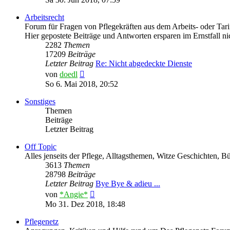
Arbeitsrecht
Forum für Fragen von Pflegekräften aus dem Arbeits- oder Tarifr
Hier gepostete Beiträge und Antworten ersparen im Ernstfall 
2282
Themen
17209
Beiträge
Letzter Beitrag
Re: Nicht abgedeckte Dienste
Neuester
von
doedl
Beitrag
So 6. Mai 2018, 20:52
Sonstiges
Themen
Beiträge
Letzter Beitrag
Off Topic
Alles jenseits der Pflege, Alltagsthemen, Witze Geschichten, 
3613
Themen
28798
Beiträge
Letzter Beitrag
Bye Bye & adieu ...
Neuester
von
*Angie*
Beitrag
Mo 31. Dez 2018, 18:48
Pflegenetz