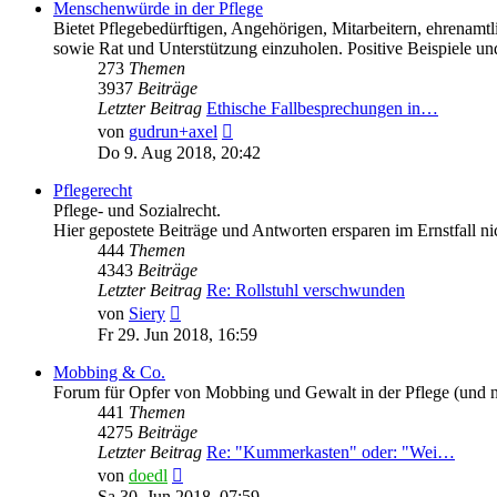
Menschenwürde in der Pflege
Bietet Pflegebedürftigen, Angehörigen, Mitarbeitern, ehrenamt
sowie Rat und Unterstützung einzuholen. Positive Beispiele un
273
Themen
3937
Beiträge
Letzter Beitrag
Ethische Fallbesprechungen in…
Neuester
von
gudrun+axel
Beitrag
Do 9. Aug 2018, 20:42
Pflegerecht
Pflege- und Sozialrecht.
Hier gepostete Beiträge und Antworten ersparen im Ernstfall 
444
Themen
4343
Beiträge
Letzter Beitrag
Re: Rollstuhl verschwunden
Neuester
von
Siery
Beitrag
Fr 29. Jun 2018, 16:59
Mobbing & Co.
Forum für Opfer von Mobbing und Gewalt in der Pflege (und n
441
Themen
4275
Beiträge
Letzter Beitrag
Re: "Kummerkasten" oder: "Wei…
Neuester
von
doedl
Beitrag
Sa 30. Jun 2018, 07:59