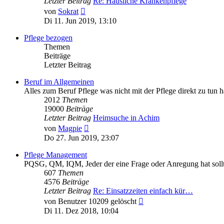
Letzter Beitrag
Re: Häusliche Krankenpflege
Neuester
von
Sokrat
Beitrag
Di 11. Jun 2019, 13:10
Pflege bezogen
Themen
Beiträge
Letzter Beitrag
Beruf im Allgemeinen
Alles zum Beruf Pflege was nicht mit der Pflege direkt zu tun h
2012
Themen
19000
Beiträge
Letzter Beitrag
Heimsuche in Achim
Neuester
von
Magpie
Beitrag
Do 27. Jun 2019, 23:07
Pflege Management
PQSG, QM, IQM, Jeder der eine Frage oder Anregung hat sollte 
607
Themen
4576
Beiträge
Letzter Beitrag
Re: Einsatzzeiten einfach kür…
Neuester
von
Benutzer 10209 gelöscht
Beitrag
Di 11. Dez 2018, 10:04