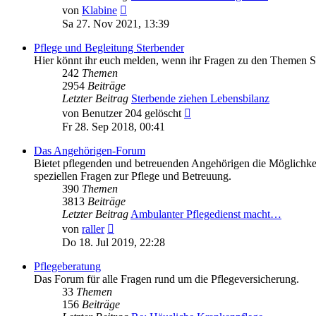
Neuester
von
Klabine
Beitrag
Sa 27. Nov 2021, 13:39
Pflege und Begleitung Sterbender
Hier könnt ihr euch melden, wenn ihr Fragen zu den Themen St
242
Themen
2954
Beiträge
Letzter Beitrag
Sterbende ziehen Lebensbilanz
Neuester
von
Benutzer 204 gelöscht
Beitrag
Fr 28. Sep 2018, 00:41
Das Angehörigen-Forum
Bietet pflegenden und betreuenden Angehörigen die Möglichkei
speziellen Fragen zur Pflege und Betreuung.
390
Themen
3813
Beiträge
Letzter Beitrag
Ambulanter Pflegedienst macht…
Neuester
von
raller
Beitrag
Do 18. Jul 2019, 22:28
Pflegeberatung
Das Forum für alle Fragen rund um die Pflegeversicherung.
33
Themen
156
Beiträge