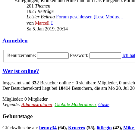
Anregungen, Kritiken und Hilfe rund um Das Pflegenetz Forum
201
Themen
1925
Beiträge
Letzter Beitrag
Forum geschlossen (Lese Modus…
Neuester
von
Marcell
Beitrag
Sa 5. Jan 2019, 20:14
Anmelden
Benutzername:
Passwort:
Ich ha
Wer ist online?
Insgesamt sind
332
Besucher online :: 0 sichtbare Mitglieder, 0 unsic
Der Besucherrekord liegt bei
10414
Besuchern, die am Mo 20. Jul 202
Mitglieder: 0 Mitglieder
Legende:
Administratoren
,
Globale Moderatoren
,
Gäste
Geburtstage
Glückwünsche an:
benny34
(64),
Kruerex
(55),
littlegin
(42),
Mike 