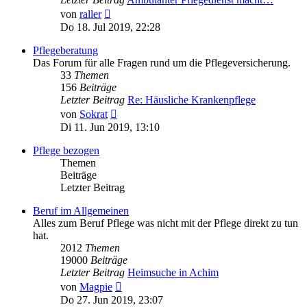
Neuester
von
raller
Beitrag
Do 18. Jul 2019, 22:28
Pflegeberatung
Das Forum für alle Fragen rund um die Pflegeversicherung.
33
Themen
156
Beiträge
Letzter Beitrag
Re: Häusliche Krankenpflege
Neuester
von
Sokrat
Beitrag
Di 11. Jun 2019, 13:10
Pflege bezogen
Themen
Beiträge
Letzter Beitrag
Beruf im Allgemeinen
Alles zum Beruf Pflege was nicht mit der Pflege direkt zu tun
hat.
2012
Themen
19000
Beiträge
Letzter Beitrag
Heimsuche in Achim
Neuester
von
Magpie
Beitrag
Do 27. Jun 2019, 23:07