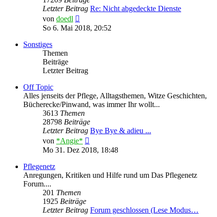
Letzter Beitrag
Re: Nicht abgedeckte Dienste
Neuester
von
doedl
Beitrag
So 6. Mai 2018, 20:52
Sonstiges
Themen
Beiträge
Letzter Beitrag
Off Topic
Alles jenseits der Pflege, Alltagsthemen, Witze Geschichten,
Bücherecke/Pinwand, was immer Ihr wollt...
3613
Themen
28798
Beiträge
Letzter Beitrag
Bye Bye & adieu ...
Neuester
von
*Angie*
Beitrag
Mo 31. Dez 2018, 18:48
Pflegenetz
Anregungen, Kritiken und Hilfe rund um Das Pflegenetz
Forum....
201
Themen
1925
Beiträge
Letzter Beitrag
Forum geschlossen (Lese Modus…