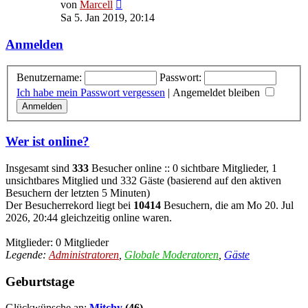
Neuester
von
Marcell
Beitrag
Sa 5. Jan 2019, 20:14
Anmelden
Benutzername:
Passwort:
Ich habe mein Passwort vergessen
|
Angemeldet bleiben
Wer ist online?
Insgesamt sind
333
Besucher online :: 0 sichtbare Mitglieder, 1
unsichtbares Mitglied und 332 Gäste (basierend auf den aktiven
Besuchern der letzten 5 Minuten)
Der Besucherrekord liegt bei
10414
Besuchern, die am Mo 20. Jul
2026, 20:44 gleichzeitig online waren.
Mitglieder: 0 Mitglieder
Legende:
Administratoren
,
Globale Moderatoren
,
Gäste
Geburtstage
Glückwünsche an:
Mitchy
(46)