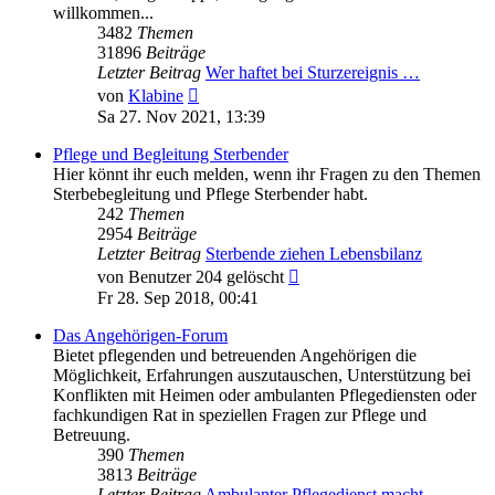
willkommen...
3482
Themen
31896
Beiträge
Letzter Beitrag
Wer haftet bei Sturzereignis …
Neuester
von
Klabine
Beitrag
Sa 27. Nov 2021, 13:39
Pflege und Begleitung Sterbender
Hier könnt ihr euch melden, wenn ihr Fragen zu den Themen
Sterbebegleitung und Pflege Sterbender habt.
242
Themen
2954
Beiträge
Letzter Beitrag
Sterbende ziehen Lebensbilanz
Neuester
von
Benutzer 204 gelöscht
Beitrag
Fr 28. Sep 2018, 00:41
Das Angehörigen-Forum
Bietet pflegenden und betreuenden Angehörigen die
Möglichkeit, Erfahrungen auszutauschen, Unterstützung bei
Konflikten mit Heimen oder ambulanten Pflegediensten oder
fachkundigen Rat in speziellen Fragen zur Pflege und
Betreuung.
390
Themen
3813
Beiträge
Letzter Beitrag
Ambulanter Pflegedienst macht…