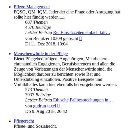
Pflege Management
PQSG, QM, IQM, Jeder der eine Frage oder Anregung hat
sollte hier fündig werden......
607
Themen
4576
Beiträge
Letzter Beitrag
Re: Einsatzzeiten einfach kür…
Neuester
von
Benutzer 10209 gelöscht
Beitrag
Di 11. Dez 2018, 10:04
Menschenwürde in der Pflege
Bietet Pflegebedürftigen, Angehörigen, Mitarbeitern,
ehrenamtlich Engagierten, Berufsbetreuern und allen die
Zeuge von Verletzungen der Menschenwürde sind, die
Möglichkeit darüber zu berichten sowie Rat und
Unterstützung einzuholen. Positive Beispiele und
Vorbildhaftes kann hier ebenfalls hervorgehoben werden.
273
Themen
3937
Beiträge
Letzter Beitrag
Ethische Fallbesprechungen in…
Neuester
von
gudrun+axel
Beitrag
Do 9. Aug 2018, 20:42
Pflegerecht
Pflege- und Sozialrecht.