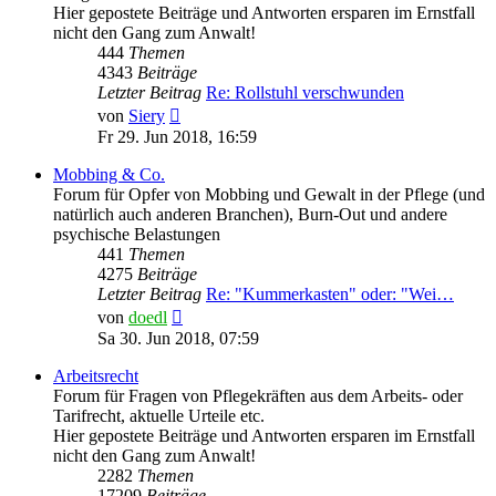
Hier gepostete Beiträge und Antworten ersparen im Ernstfall
nicht den Gang zum Anwalt!
444
Themen
4343
Beiträge
Letzter Beitrag
Re: Rollstuhl verschwunden
Neuester
von
Siery
Beitrag
Fr 29. Jun 2018, 16:59
Mobbing & Co.
Forum für Opfer von Mobbing und Gewalt in der Pflege (und
natürlich auch anderen Branchen), Burn-Out und andere
psychische Belastungen
441
Themen
4275
Beiträge
Letzter Beitrag
Re: "Kummerkasten" oder: "Wei…
Neuester
von
doedl
Beitrag
Sa 30. Jun 2018, 07:59
Arbeitsrecht
Forum für Fragen von Pflegekräften aus dem Arbeits- oder
Tarifrecht, aktuelle Urteile etc.
Hier gepostete Beiträge und Antworten ersparen im Ernstfall
nicht den Gang zum Anwalt!
2282
Themen
17209
Beiträge