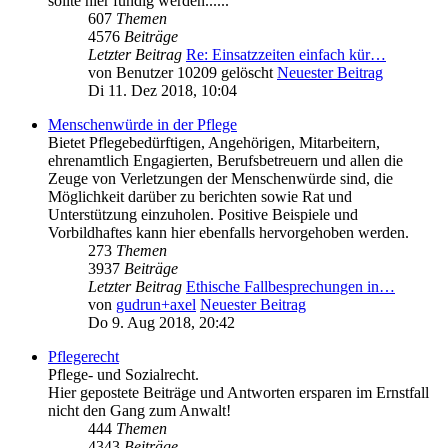
sollte hier fündig werden......
607
Themen
4576
Beiträge
Letzter Beitrag
Re: Einsatzzeiten einfach kür…
von
Benutzer 10209 gelöscht
Neuester Beitrag
Di 11. Dez 2018, 10:04
Menschenwürde in der Pflege
Bietet Pflegebedürftigen, Angehörigen, Mitarbeitern,
ehrenamtlich Engagierten, Berufsbetreuern und allen die
Zeuge von Verletzungen der Menschenwürde sind, die
Möglichkeit darüber zu berichten sowie Rat und
Unterstützung einzuholen. Positive Beispiele und
Vorbildhaftes kann hier ebenfalls hervorgehoben werden.
273
Themen
3937
Beiträge
Letzter Beitrag
Ethische Fallbesprechungen in…
von
gudrun+axel
Neuester Beitrag
Do 9. Aug 2018, 20:42
Pflegerecht
Pflege- und Sozialrecht.
Hier gepostete Beiträge und Antworten ersparen im Ernstfall
nicht den Gang zum Anwalt!
444
Themen
4343
Beiträge