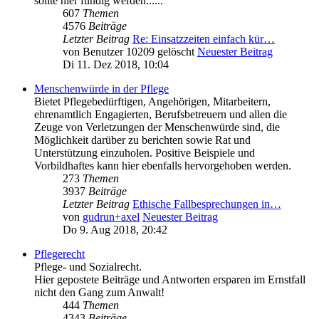
sollte hier fündig werden......
607
Themen
4576
Beiträge
Letzter Beitrag
Re: Einsatzzeiten einfach kür…
von
Benutzer 10209 gelöscht
Neuester Beitrag
Di 11. Dez 2018, 10:04
Menschenwürde in der Pflege
Bietet Pflegebedürftigen, Angehörigen, Mitarbeitern,
ehrenamtlich Engagierten, Berufsbetreuern und allen die
Zeuge von Verletzungen der Menschenwürde sind, die
Möglichkeit darüber zu berichten sowie Rat und
Unterstützung einzuholen. Positive Beispiele und
Vorbildhaftes kann hier ebenfalls hervorgehoben werden.
273
Themen
3937
Beiträge
Letzter Beitrag
Ethische Fallbesprechungen in…
von
gudrun+axel
Neuester Beitrag
Do 9. Aug 2018, 20:42
Pflegerecht
Pflege- und Sozialrecht.
Hier gepostete Beiträge und Antworten ersparen im Ernstfall
nicht den Gang zum Anwalt!
444
Themen
4343
Beiträge