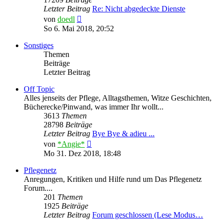
Letzter Beitrag
Re: Nicht abgedeckte Dienste
Neuester
von
doedl
Beitrag
So 6. Mai 2018, 20:52
Sonstiges
Themen
Beiträge
Letzter Beitrag
Off Topic
Alles jenseits der Pflege, Alltagsthemen, Witze Geschichten,
Bücherecke/Pinwand, was immer Ihr wollt...
3613
Themen
28798
Beiträge
Letzter Beitrag
Bye Bye & adieu ...
Neuester
von
*Angie*
Beitrag
Mo 31. Dez 2018, 18:48
Pflegenetz
Anregungen, Kritiken und Hilfe rund um Das Pflegenetz
Forum....
201
Themen
1925
Beiträge
Letzter Beitrag
Forum geschlossen (Lese Modus…