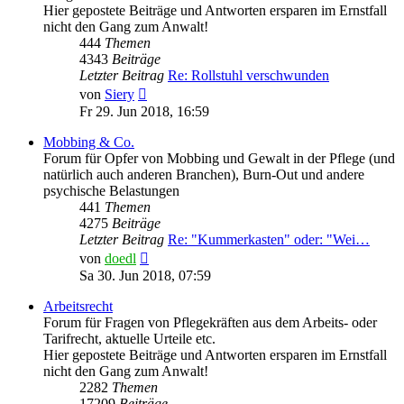
Hier gepostete Beiträge und Antworten ersparen im Ernstfall
nicht den Gang zum Anwalt!
444
Themen
4343
Beiträge
Letzter Beitrag
Re: Rollstuhl verschwunden
Neuester
von
Siery
Beitrag
Fr 29. Jun 2018, 16:59
Mobbing & Co.
Forum für Opfer von Mobbing und Gewalt in der Pflege (und
natürlich auch anderen Branchen), Burn-Out und andere
psychische Belastungen
441
Themen
4275
Beiträge
Letzter Beitrag
Re: "Kummerkasten" oder: "Wei…
Neuester
von
doedl
Beitrag
Sa 30. Jun 2018, 07:59
Arbeitsrecht
Forum für Fragen von Pflegekräften aus dem Arbeits- oder
Tarifrecht, aktuelle Urteile etc.
Hier gepostete Beiträge und Antworten ersparen im Ernstfall
nicht den Gang zum Anwalt!
2282
Themen
17209
Beiträge