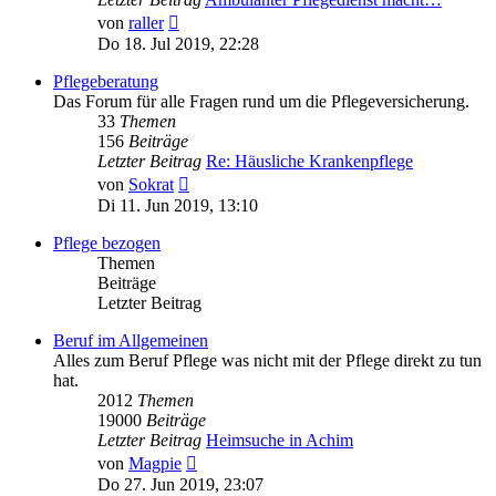
Neuester
von
raller
Beitrag
Do 18. Jul 2019, 22:28
Pflegeberatung
Das Forum für alle Fragen rund um die Pflegeversicherung.
33
Themen
156
Beiträge
Letzter Beitrag
Re: Häusliche Krankenpflege
Neuester
von
Sokrat
Beitrag
Di 11. Jun 2019, 13:10
Pflege bezogen
Themen
Beiträge
Letzter Beitrag
Beruf im Allgemeinen
Alles zum Beruf Pflege was nicht mit der Pflege direkt zu tun
hat.
2012
Themen
19000
Beiträge
Letzter Beitrag
Heimsuche in Achim
Neuester
von
Magpie
Beitrag
Do 27. Jun 2019, 23:07