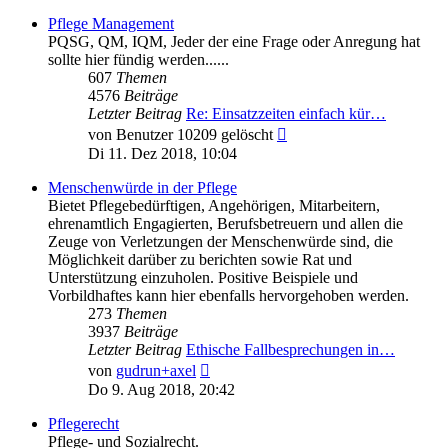
Pflege Management
PQSG, QM, IQM, Jeder der eine Frage oder Anregung hat
sollte hier fündig werden......
607
Themen
4576
Beiträge
Letzter Beitrag
Re: Einsatzzeiten einfach kür…
Neuester
von
Benutzer 10209 gelöscht
Beitrag
Di 11. Dez 2018, 10:04
Menschenwürde in der Pflege
Bietet Pflegebedürftigen, Angehörigen, Mitarbeitern,
ehrenamtlich Engagierten, Berufsbetreuern und allen die
Zeuge von Verletzungen der Menschenwürde sind, die
Möglichkeit darüber zu berichten sowie Rat und
Unterstützung einzuholen. Positive Beispiele und
Vorbildhaftes kann hier ebenfalls hervorgehoben werden.
273
Themen
3937
Beiträge
Letzter Beitrag
Ethische Fallbesprechungen in…
Neuester
von
gudrun+axel
Beitrag
Do 9. Aug 2018, 20:42
Pflegerecht
Pflege- und Sozialrecht.