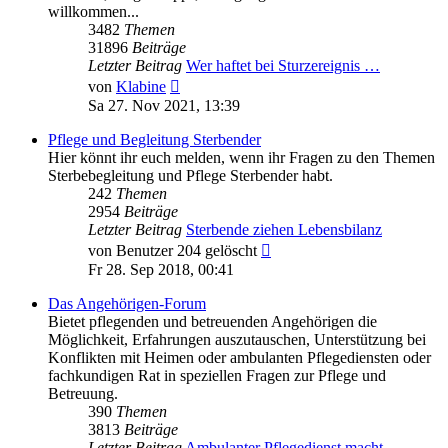
willkommen...
3482
Themen
31896
Beiträge
Letzter Beitrag
Wer haftet bei Sturzereignis …
Neuester
von
Klabine
Beitrag
Sa 27. Nov 2021, 13:39
Pflege und Begleitung Sterbender
Hier könnt ihr euch melden, wenn ihr Fragen zu den Themen
Sterbebegleitung und Pflege Sterbender habt.
242
Themen
2954
Beiträge
Letzter Beitrag
Sterbende ziehen Lebensbilanz
Neuester
von
Benutzer 204 gelöscht
Beitrag
Fr 28. Sep 2018, 00:41
Das Angehörigen-Forum
Bietet pflegenden und betreuenden Angehörigen die
Möglichkeit, Erfahrungen auszutauschen, Unterstützung bei
Konflikten mit Heimen oder ambulanten Pflegediensten oder
fachkundigen Rat in speziellen Fragen zur Pflege und
Betreuung.
390
Themen
3813
Beiträge
Letzter Beitrag
Ambulanter Pflegedienst macht…