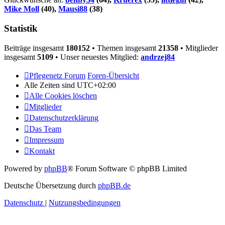
Mike Moll
(40),
Mausi88
(38)
Statistik
Beiträge insgesamt
180152
• Themen insgesamt
21358
• Mitglieder
insgesamt
5109
• Unser neuestes Mitglied:
andrzej84
Pflegenetz Forum
Foren-Übersicht
Alle Zeiten sind
UTC+02:00
Alle Cookies löschen
Mitglieder
Datenschutzerklärung
Das Team
Impressum
Kontakt
Powered by
phpBB
® Forum Software © phpBB Limited
Deutsche Übersetzung durch
phpBB.de
Datenschutz
|
Nutzungsbedingungen