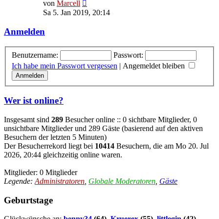
Neuester
von
Marcell
Beitrag
Sa 5. Jan 2019, 20:14
Anmelden
Benutzername:
Passwort:
Ich habe mein Passwort vergessen
|
Angemeldet bleiben
Wer ist online?
Insgesamt sind
289
Besucher online :: 0 sichtbare Mitglieder, 0
unsichtbare Mitglieder und 289 Gäste (basierend auf den aktiven
Besuchern der letzten 5 Minuten)
Der Besucherrekord liegt bei
10414
Besuchern, die am Mo 20. Jul
2026, 20:44 gleichzeitig online waren.
Mitglieder: 0 Mitglieder
Legende:
Administratoren
,
Globale Moderatoren
,
Gäste
Geburtstage
Glückwünsche an:
benny34
(64),
Kruerex
(55),
littlegin
(42),