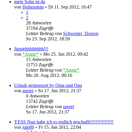
mein Sohn ist da
von
Hohenstein
»
Di 11. Sep 2012, 16:47
1
2
28
Antworten
37194
Zugriffe
Letzter Beitrag
von
Schwester_Doreen
So 23. Sep 2012, 18:59
Jippiehhhhhhhh!!!
von
*Angie*
»
Mo 25. Jun 2012, 09:42
15
Antworten
11753
Zugriffe
Letzter Beitrag
von
*Angie*
Mo 20. Aug 2012, 00:16
Urlaub gesponsort by Oma und Opa
von
userei
»
So 17. Jun 2012, 21:37
0
Antworten
13742
Zugriffe
Letzter Beitrag
von
userei
So 17. Jun 2012, 21:37
YESS Nun habe ich es endlich geschafft!!!!!!!!!!!!!!!!
von
jule89
»
Fr 15. Jun 2012, 22:04