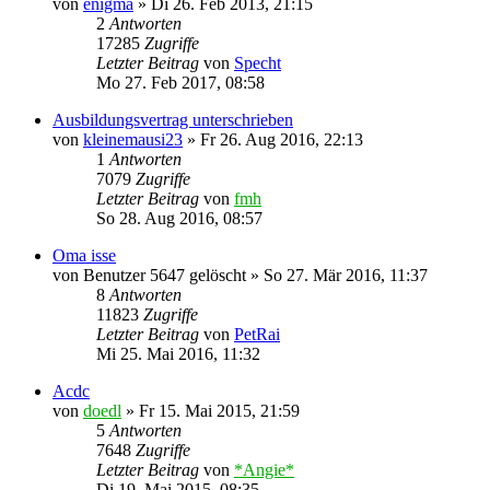
von
enigma
»
Di 26. Feb 2013, 21:15
2
Antworten
17285
Zugriffe
Letzter Beitrag
von
Specht
Mo 27. Feb 2017, 08:58
Ausbildungsvertrag unterschrieben
von
kleinemausi23
»
Fr 26. Aug 2016, 22:13
1
Antworten
7079
Zugriffe
Letzter Beitrag
von
fmh
So 28. Aug 2016, 08:57
Oma isse
von
Benutzer 5647 gelöscht
»
So 27. Mär 2016, 11:37
8
Antworten
11823
Zugriffe
Letzter Beitrag
von
PetRai
Mi 25. Mai 2016, 11:32
Acdc
von
doedl
»
Fr 15. Mai 2015, 21:59
5
Antworten
7648
Zugriffe
Letzter Beitrag
von
*Angie*
Di 19. Mai 2015, 08:35