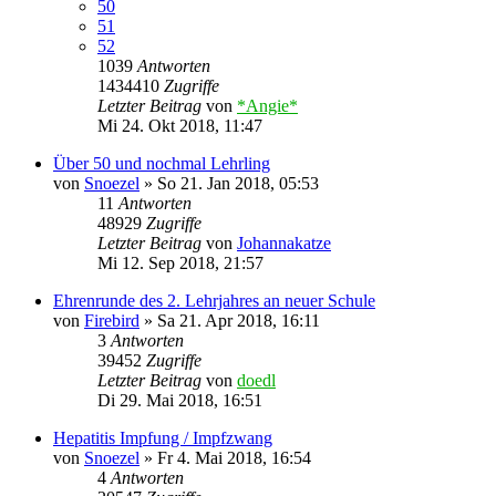
50
51
52
1039
Antworten
1434410
Zugriffe
Letzter Beitrag
von
*Angie*
Mi 24. Okt 2018, 11:47
Über 50 und nochmal Lehrling
von
Snoezel
»
So 21. Jan 2018, 05:53
11
Antworten
48929
Zugriffe
Letzter Beitrag
von
Johannakatze
Mi 12. Sep 2018, 21:57
Ehrenrunde des 2. Lehrjahres an neuer Schule
von
Firebird
»
Sa 21. Apr 2018, 16:11
3
Antworten
39452
Zugriffe
Letzter Beitrag
von
doedl
Di 29. Mai 2018, 16:51
Hepatitis Impfung / Impfzwang
von
Snoezel
»
Fr 4. Mai 2018, 16:54
4
Antworten