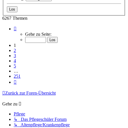
6267 Themen
Seite
1
Gehe zu Seite:
von
251
1
2
3
4
5
…
251
Nächste
Zurück zur Foren-Übersicht
Gehe zu
Pflege
↳ Das Pflegeschüler Forum
↳ Altenpflege/Krankenpflege