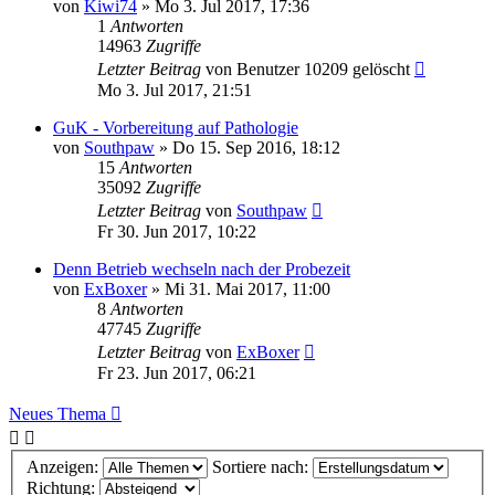
von
Kiwi74
»
Mo 3. Jul 2017, 17:36
1
Antworten
14963
Zugriffe
Letzter Beitrag
von
Benutzer 10209 gelöscht
Mo 3. Jul 2017, 21:51
GuK - Vorbereitung auf Pathologie
von
Southpaw
»
Do 15. Sep 2016, 18:12
15
Antworten
35092
Zugriffe
Letzter Beitrag
von
Southpaw
Fr 30. Jun 2017, 10:22
Denn Betrieb wechseln nach der Probezeit
von
ExBoxer
»
Mi 31. Mai 2017, 11:00
8
Antworten
47745
Zugriffe
Letzter Beitrag
von
ExBoxer
Fr 23. Jun 2017, 06:21
Neues Thema
Anzeigen:
Sortiere nach:
Richtung: