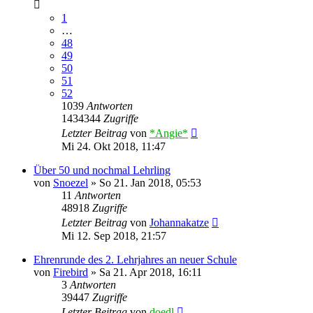
1
…
48
49
50
51
52
1039
Antworten
1434344
Zugriffe
Letzter Beitrag
von
*Angie*
Mi 24. Okt 2018, 11:47
Über 50 und nochmal Lehrling
von
Snoezel
»
So 21. Jan 2018, 05:53
11
Antworten
48918
Zugriffe
Letzter Beitrag
von
Johannakatze
Mi 12. Sep 2018, 21:57
Ehrenrunde des 2. Lehrjahres an neuer Schule
von
Firebird
»
Sa 21. Apr 2018, 16:11
3
Antworten
39447
Zugriffe
Letzter Beitrag
von
doedl