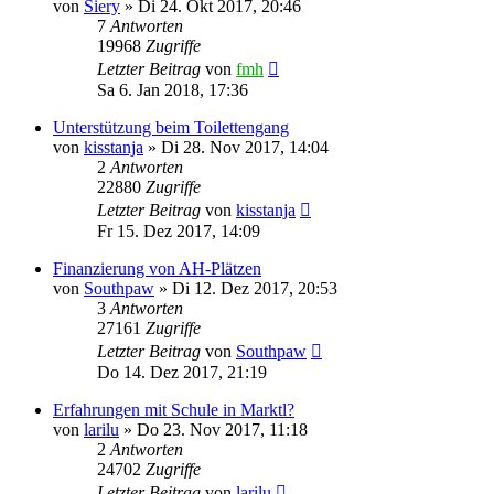
von
Siery
»
Di 24. Okt 2017, 20:46
7
Antworten
19968
Zugriffe
Letzter Beitrag
von
fmh
Sa 6. Jan 2018, 17:36
Unterstützung beim Toilettengang
von
kisstanja
»
Di 28. Nov 2017, 14:04
2
Antworten
22880
Zugriffe
Letzter Beitrag
von
kisstanja
Fr 15. Dez 2017, 14:09
Finanzierung von AH-Plätzen
von
Southpaw
»
Di 12. Dez 2017, 20:53
3
Antworten
27161
Zugriffe
Letzter Beitrag
von
Southpaw
Do 14. Dez 2017, 21:19
Erfahrungen mit Schule in Marktl?
von
larilu
»
Do 23. Nov 2017, 11:18
2
Antworten
24702
Zugriffe
Letzter Beitrag
von
larilu