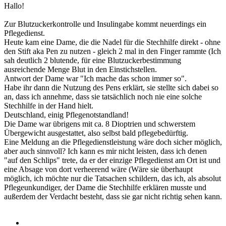
Hallo!
Zur Blutzuckerkontrolle und Insulingabe kommt neuerdings ein
Pflegedienst.
Heute kam eine Dame, die die Nadel für die Stechhilfe direkt - ohne
den Stift aka Pen zu nutzen - gleich 2 mal in den Finger rammte (Ich
sah deutlich 2 blutende, für eine Blutzuckerbestimmung
ausreichende Menge Blut in den Einstichstellen.
Antwort der Dame war "Ich mache das schon immer so".
Habe ihr dann die Nutzung des Pens erklärt, sie stellte sich dabei so
an, dass ich annehme, dass sie tatsächlich noch nie eine solche
Stechhilfe in der Hand hielt.
Deutschland, einig Pflegenotstandland!
Die Dame war übrigens mit ca. 8 Dioptrien und schwerstem
Übergewicht ausgestattet, also selbst bald pflegebedürftig.
Eine Meldung an die Pflegedienstleistung wäre doch sicher möglich,
aber auch sinnvoll? Ich kann es mir nicht leisten, dass ich denen
"auf den Schlips" trete, da er der einzige Pflegedienst am Ort ist und
eine Absage von dort verheerend wäre (Wäre sie überhaupt
möglich, ich möchte nur die Tatsachen schildern, das ich, als absolut
Pflegeunkundiger, der Dame die Stechhilfe erklären musste und
außerdem der Verdacht besteht, dass sie gar nicht richtig sehen kann.