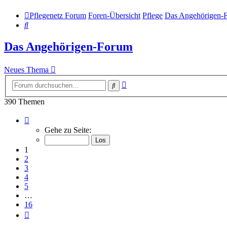
Pflegenetz Forum
Foren-Übersicht
Pflege
Das Angehörigen-
Suche
Das Angehörigen-Forum
Neues Thema
Erweiterte
Suche
Suche
390 Themen
Seite
1
Gehe zu Seite:
von
16
1
2
3
4
5
…
16
Nächste