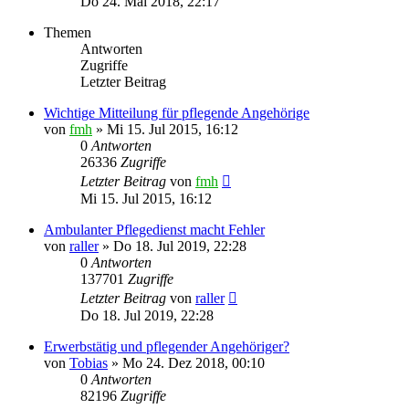
Do 24. Mai 2018, 22:17
Themen
Antworten
Zugriffe
Letzter Beitrag
Wichtige Mitteilung für pflegende Angehörige
von
fmh
»
Mi 15. Jul 2015, 16:12
0
Antworten
26336
Zugriffe
Letzter Beitrag
von
fmh
Mi 15. Jul 2015, 16:12
Ambulanter Pflegedienst macht Fehler
von
raller
»
Do 18. Jul 2019, 22:28
0
Antworten
137701
Zugriffe
Letzter Beitrag
von
raller
Do 18. Jul 2019, 22:28
Erwerbstätig und pflegender Angehöriger?
von
Tobias
»
Mo 24. Dez 2018, 00:10
0
Antworten
82196
Zugriffe