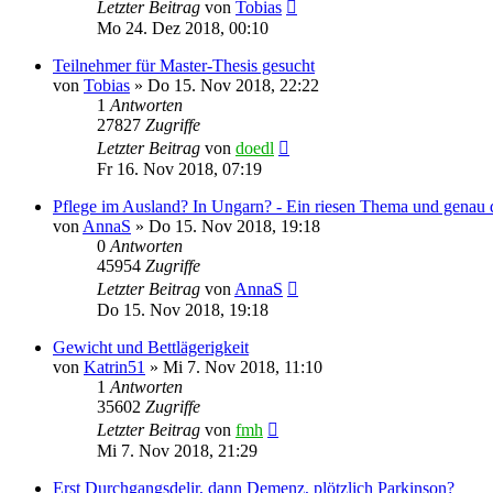
Letzter Beitrag
von
Tobias
Mo 24. Dez 2018, 00:10
Teilnehmer für Master-Thesis gesucht
von
Tobias
»
Do 15. Nov 2018, 22:22
1
Antworten
27827
Zugriffe
Letzter Beitrag
von
doedl
Fr 16. Nov 2018, 07:19
Pflege im Ausland? In Ungarn? - Ein riesen Thema und genau d
von
AnnaS
»
Do 15. Nov 2018, 19:18
0
Antworten
45954
Zugriffe
Letzter Beitrag
von
AnnaS
Do 15. Nov 2018, 19:18
Gewicht und Bettlägerigkeit
von
Katrin51
»
Mi 7. Nov 2018, 11:10
1
Antworten
35602
Zugriffe
Letzter Beitrag
von
fmh
Mi 7. Nov 2018, 21:29
Erst Durchgangsdelir, dann Demenz, plötzlich Parkinson?