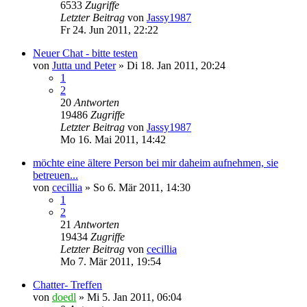
6533
Zugriffe
Letzter Beitrag
von
Jassy1987
Fr 24. Jun 2011, 22:22
Neuer Chat - bitte testen
von
Jutta und Peter
»
Di 18. Jan 2011, 20:24
1
2
20
Antworten
19486
Zugriffe
Letzter Beitrag
von
Jassy1987
Mo 16. Mai 2011, 14:42
möchte eine ältere Person bei mir daheim aufnehmen, sie
betreuen...
von
cecillia
»
So 6. Mär 2011, 14:30
1
2
21
Antworten
19434
Zugriffe
Letzter Beitrag
von
cecillia
Mo 7. Mär 2011, 19:54
Chatter- Treffen
von
doedl
»
Mi 5. Jan 2011, 06:04