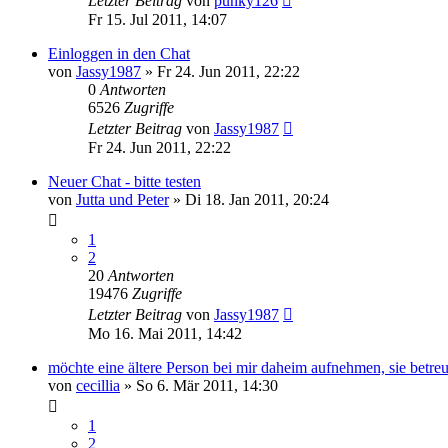
Letzter Beitrag
von
punky126
Fr 15. Jul 2011, 14:07
Einloggen in den Chat
von
Jassy1987
»
Fr 24. Jun 2011, 22:22
0
Antworten
6526
Zugriffe
Letzter Beitrag
von
Jassy1987
Fr 24. Jun 2011, 22:22
Neuer Chat - bitte testen
von
Jutta und Peter
»
Di 18. Jan 2011, 20:24
1
2
20
Antworten
19476
Zugriffe
Letzter Beitrag
von
Jassy1987
Mo 16. Mai 2011, 14:42
möchte eine ältere Person bei mir daheim aufnehmen, sie betreu
von
cecillia
»
So 6. Mär 2011, 14:30
1
2