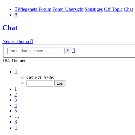
Pflegenetz Forum
Foren-Übersicht
Sonstiges
Off Topic
Chat
Suche
Chat
Neues Thema
Erweiterte
Suche
Suche
184 Themen
Seite
1
Gehe zu Seite:
von
8
1
2
3
4
5
…
8
Nächste