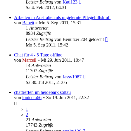
Letzter Beitrag
von
Kati123
Sa 4. Feb 2012, 04:31
Arbeiten in Australien als ungelernte Pflegehilfskraft
von
Babett
»
Mo 5. Sep 2011, 15:31
1
Antworten
8934
Zugriffe
Letzter Beitrag
von
Benutzer 204 gelöscht
Mo 5. Sep 2011, 15:42
Chat für 4 - 5 Tage offline
von
Marcell
»
Mi 29. Jun 2011, 10:47
14
Antworten
11307
Zugriffe
Letzter Beitrag
von
Jassy1987
Sa 30. Jul 2011, 21:05
chattreffen im heidepark soltau
von
lonicera66
»
So 19. Jun 2011, 22:32
1
2
21
Antworten
17743
Zugriffe