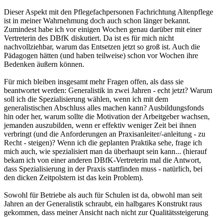
Dieser Aspekt mit den Pflegefachpersonen Fachrichtung Altenpflege
ist in meiner Wahrnehmung doch auch schon länger bekannt.
Zumindest habe ich vor einigen Wochen genau darüber mit einer
Vertreterin des DBfK diskutiert. Da ist es für mich nicht
nachvollziehbar, warum das Entsetzen jetzt so groß ist. Auch die
Pädagogen hätten (und haben teilweise) schon vor Wochen ihre
Bedenken äußern können.
Für mich bleiben insgesamt mehr Fragen offen, als dass sie
beantwortet werden: Generalistik in zwei Jahren - echt jetzt? Warum
soll ich die Spezialisierung wählen, wenn ich mit dem
generalistischen Abschluss alles machen kann? Ausbildungsfonds
hin oder her, warum sollte die Motivation der Arbeitgeber wachsen,
jemanden auszubilden, wenn er effektiv weniger Zeit bei ihnen
verbringt (und die Anforderungen an Praxisanleiter/-anleitung - zu
Recht - steigen)? Wenn ich die geplanten Praktika sehe, frage ich
mich auch, wie spezialisiert man da überhaupt sein kann... (hierauf
bekam ich von einer anderen DBfK-Vertreterin mal die Antwort,
dass Spezialisierung in der Praxis stattfinden muss - natürlich, bei
den dicken Zeitpolstern ist das kein Problem).
Sowohl für Betriebe als auch für Schulen ist da, obwohl man seit
Jahren an der Generalistik schraubt, ein halbgares Konstrukt raus
gekommen, dass meiner Ansicht nach nicht zur Qualitätssteigerung