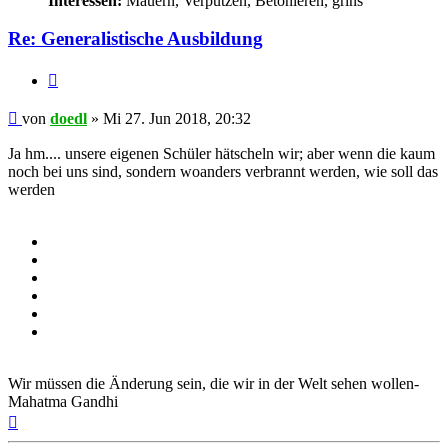
Interessen:
Mauern, Verputzen, Betonieren, grins
Re: Generalistische Ausbildung
Zitieren
Beitrag
von
doedl
»
Mi 27. Jun 2018, 20:32
Ja hm.... unsere eigenen Schüler hätscheln wir; aber wenn die kaum
noch bei uns sind, sondern woanders verbrannt werden, wie soll das
werden
Wir müssen die Änderung sein, die wir in der Welt sehen wollen-
Mahatma Gandhi
Nach
oben