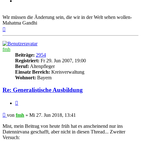
Wir müssen die Änderung sein, die wir in der Welt sehen wollen-
Mahatma Gandhi
Nach
oben
fmh
Beiträge:
2954
Registriert:
Fr 29. Jun 2007, 19:00
Beruf:
Altenpfleger
Einsatz Bereich:
Kreisverwaltung
Wohnort:
Bayern
Re: Generalistische Ausbildung
Zitieren
Beitrag
von
fmh
»
Mi 27. Jun 2018, 13:41
Mist, mein Beitrag von heute früh hat es anscheinend nur ins
Datennirvana geschafft, aber nicht in diesen Thread... Zweiter
Versuch: