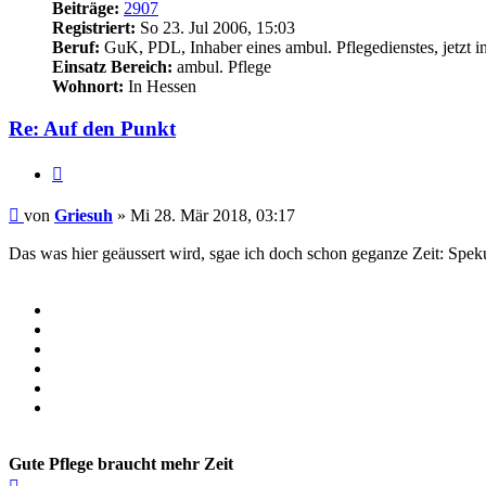
Beiträge:
2907
Registriert:
So 23. Jul 2006, 15:03
Beruf:
GuK, PDL, Inhaber eines ambul. Pflegedienstes, jetzt i
Einsatz Bereich:
ambul. Pflege
Wohnort:
In Hessen
Re: Auf den Punkt
Zitieren
Beitrag
von
Griesuh
»
Mi 28. Mär 2018, 03:17
Das was hier geäussert wird, sgae ich doch schon geganze Zeit: Spek
Gute Pflege braucht mehr Zeit
Nach