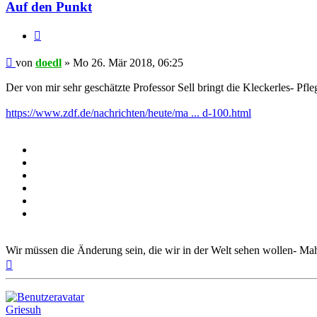
Auf den Punkt
Zitieren
Beitrag
von
doedl
»
Mo 26. Mär 2018, 06:25
Der von mir sehr geschätzte Professor Sell bringt die Kleckerles- Pfle
https://www.zdf.de/nachrichten/heute/ma ... d-100.html
Wir müssen die Änderung sein, die wir in der Welt sehen wollen- M
Nach
oben
Griesuh