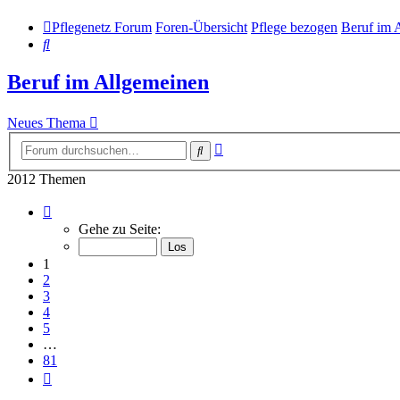
Pflegenetz Forum
Foren-Übersicht
Pflege bezogen
Beruf im 
Suche
Beruf im Allgemeinen
Neues Thema
Erweiterte
Suche
Suche
2012 Themen
Seite
1
Gehe zu Seite:
von
81
1
2
3
4
5
…
81
Nächste