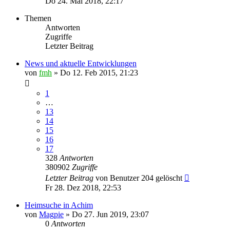
Do 24. Mai 2018, 22:17
Themen
Antworten
Zugriffe
Letzter Beitrag
News und aktuelle Entwicklungen
von
fmh
»
Do 12. Feb 2015, 21:23
1
…
13
14
15
16
17
328
Antworten
380902
Zugriffe
Letzter Beitrag
von
Benutzer 204 gelöscht
Fr 28. Dez 2018, 22:53
Heimsuche in Achim
von
Magpie
»
Do 27. Jun 2019, 23:07
0
Antworten