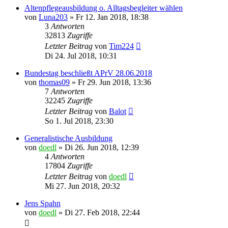
Altenpflegeausbildung o. Alltagsbegleiter wählen
von
Luna203
»
Fr 12. Jan 2018, 18:38
3
Antworten
32813
Zugriffe
Letzter Beitrag
von
Tim224
Di 24. Jul 2018, 10:31
Bundestag beschließt APrV 28.06.2018
von
thomas09
»
Fr 29. Jun 2018, 13:36
7
Antworten
32245
Zugriffe
Letzter Beitrag
von
Balot
So 1. Jul 2018, 23:30
Generalistische Ausbildung
von
doedl
»
Di 26. Jun 2018, 12:39
4
Antworten
17804
Zugriffe
Letzter Beitrag
von
doedl
Mi 27. Jun 2018, 20:32
Jens Spahn
von
doedl
»
Di 27. Feb 2018, 22:44