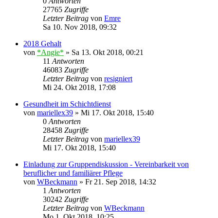
0
Antworten
27765
Zugriffe
Letzter Beitrag
von
Emre
Sa 10. Nov 2018, 09:32
2018 Gehalt
von
*Angie*
»
Sa 13. Okt 2018, 00:21
11
Antworten
46083
Zugriffe
Letzter Beitrag
von
resigniert
Mi 24. Okt 2018, 17:08
Gesundheit im Schichtdienst
von
mariellex39
»
Mi 17. Okt 2018, 15:40
0
Antworten
28458
Zugriffe
Letzter Beitrag
von
mariellex39
Mi 17. Okt 2018, 15:40
Einladung zur Gruppendiskussion - Vereinbarkeit von
beruflicher und familiärer Pflege
von
WBeckmann
»
Fr 21. Sep 2018, 14:32
1
Antworten
30242
Zugriffe
Letzter Beitrag
von
WBeckmann
Mo 1. Okt 2018, 10:25