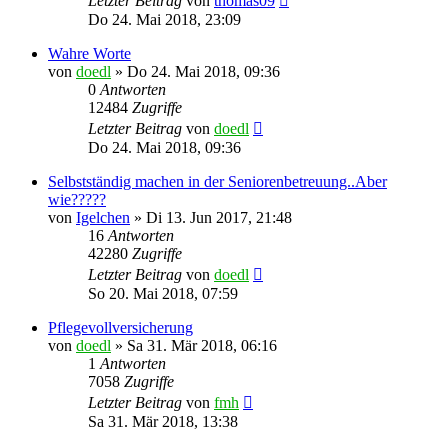
Letzter Beitrag
von
thomas09
Do 24. Mai 2018, 23:09
Wahre Worte
von
doedl
»
Do 24. Mai 2018, 09:36
0
Antworten
12484
Zugriffe
Letzter Beitrag
von
doedl
Do 24. Mai 2018, 09:36
Selbstständig machen in der Seniorenbetreuung..Aber
wie?????
von
Igelchen
»
Di 13. Jun 2017, 21:48
16
Antworten
42280
Zugriffe
Letzter Beitrag
von
doedl
So 20. Mai 2018, 07:59
Pflegevollversicherung
von
doedl
»
Sa 31. Mär 2018, 06:16
1
Antworten
7058
Zugriffe
Letzter Beitrag
von
fmh
Sa 31. Mär 2018, 13:38