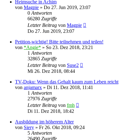
Heimsuche in Achim
von
Magpie
»
Do 27. Jun 2019, 23:07
0
Antworten
66280
Zugriffe
Letzter Beitrag
von
Magpie
Do 27. Jun 2019, 23:07
Petition-wichtig! Bitte teilnehmen und teilen!
von
*Angie*
»
So 23. Dez 2018, 23:21
1
Antworten
32865
Zugriffe
Letzter Beitrag
von
Suse2
Mi 26. Dez 2018, 08:44
TV-Doku: Wenn das Gehalt kaum zum Leben reicht
von
anjamarx
»
Di 11. Dez 2018, 11:41
1
Antworten
27976
Zugriffe
Letzter Beitrag
von
fmh
Di 11. Dez 2018, 18:42
Ausbildung im höherem Alter
von
Siery
»
Fr 26. Okt 2018, 09:24
5
Antworten
26490
Zugriffe