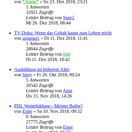
von
*Angie*
»
So 23. Dez 2018, 23:21
1
Antworten
32921
Zugriffe
Letzter Beitrag
von
Suse2
Mi 26. Dez 2018, 08:44
TV-Doku: Wenn das Gehalt kaum zum Leben reicht
von
anjamarx
»
Di 11. Dez 2018, 11:41
1
Antworten
28044
Zugriffe
Letzter Beitrag
von
fmh
Di 11. Dez 2018, 18:42
Ausbildung im höherem Alter
von
Siery
»
Fr 26. Okt 2018, 09:24
5
Antworten
26542
Zugriffe
Letzter Beitrag
von
Anni
Do 15. Nov 2018, 14:26
PDL Weiterbildung - Meister Bafög?
von
Emre
»
Sa 10. Nov 2018, 09:32
0
Antworten
27775
Zugriffe
Letzter Beitrag
von
Emre