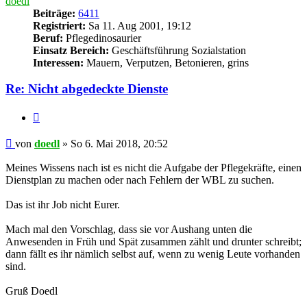
doedl
Beiträge:
6411
Registriert:
Sa 11. Aug 2001, 19:12
Beruf:
Pflegedinosaurier
Einsatz Bereich:
Geschäftsführung Sozialstation
Interessen:
Mauern, Verputzen, Betonieren, grins
Re: Nicht abgedeckte Dienste
Zitieren
Beitrag
von
doedl
»
So 6. Mai 2018, 20:52
Meines Wissens nach ist es nicht die Aufgabe der Pflegekräfte, einen
Dienstplan zu machen oder nach Fehlern der WBL zu suchen.
Das ist ihr Job nicht Eurer.
Mach mal den Vorschlag, dass sie vor Aushang unten die
Anwesenden in Früh und Spät zusammen zählt und drunter schreibt;
dann fällt es ihr nämlich selbst auf, wenn zu wenig Leute vorhanden
sind.
Gruß Doedl