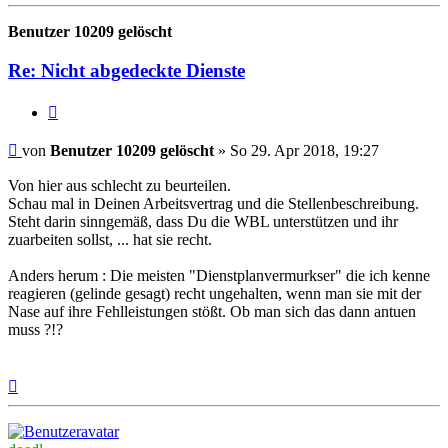
oben
Benutzer 10209 gelöscht
Re: Nicht abgedeckte Dienste
Zitieren
Beitrag
von
Benutzer 10209 gelöscht
»
So 29. Apr 2018, 19:27
Von hier aus schlecht zu beurteilen.
Schau mal in Deinen Arbeitsvertrag und die Stellenbeschreibung.
Steht darin sinngemäß, dass Du die WBL unterstützen und ihr
zuarbeiten sollst, ... hat sie recht.
Anders herum : Die meisten "Dienstplanvermurkser" die ich kenne
reagieren (gelinde gesagt) recht ungehalten, wenn man sie mit der
Nase auf ihre Fehlleistungen stößt. Ob man sich das dann antuen
muss ?!?
Nach
oben