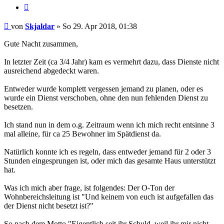
Zitieren
Beitrag
von
Skjaldar
»
So 29. Apr 2018, 01:38
Gute Nacht zusammen,
In letzter Zeit (ca 3/4 Jahr) kam es vermehrt dazu, dass Dienste nicht
ausreichend abgedeckt waren.
Entweder wurde komplett vergessen jemand zu planen, oder es
wurde ein Dienst verschoben, ohne den nun fehlenden Dienst zu
besetzen.
Ich stand nun in dem o.g. Zeitraum wenn ich mich recht entsinne 3
mal alleine, für ca 25 Bewohner im Spätdienst da.
Natürlich konnte ich es regeln, dass entweder jemand für 2 oder 3
Stunden eingesprungen ist, oder mich das gesamte Haus unterstützt
hat.
Was ich mich aber frage, ist folgendes: Der O-Ton der
Wohnbereichsleitung ist "Und keinem von euch ist aufgefallen das
der Dienst nicht besetzt ist?"
So nach dem Motto "Eigentlich seit ihr Schuld, weil ihr mir nicht